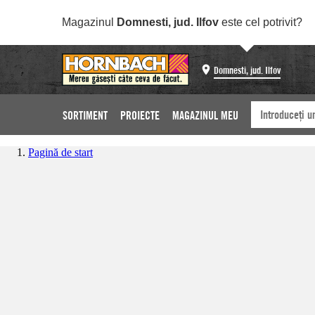
Magazinul
Domnesti, jud. Ilfov
este cel potrivit?
Domnesti, jud. Ilfov
SORTIMENT
PROIECTE
MAGAZINUL MEU
Pagină de start