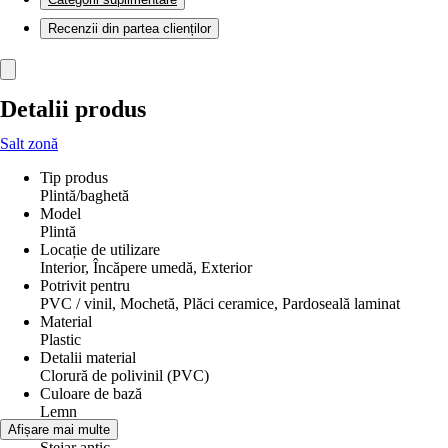
Recenzii din partea clienților
Detalii produs
Salt zonă
Tip produs
Plintă/baghetă
Model
Plintă
Locație de utilizare
Interior, Încăpere umedă, Exterior
Potrivit pentru
PVC / vinil, Mochetă, Plăci ceramice, Pardoseală laminat
Material
Plastic
Detalii material
Clorură de polivinil (PVC)
Culoare de bază
Lemn
Nuanţă
Afișare mai multe
Stejar antic