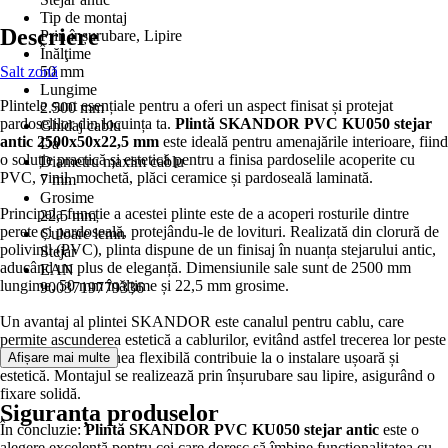
Tip de montaj
Descriere
Prin înșurubare, Lipire
Înălţime
Salt zonă
50 mm
Lungime
Plintele sunt esențiale pentru a oferi un aspect finisat și protejat
2.500 mm
pardoselilor din locuința ta.
Plintă SKANDOR PVC KU050 stejar
Ghidaj cablu
antic 2500x50x22,5 mm
este ideală pentru amenajările interioare, fiind
Da
o soluție practică și estetică pentru a finisa pardoselile acoperite cu
Diametru maxim cablu
PVC, vinil, mochetă, plăci ceramice și pardoseală laminată.
7 mm
Grosime
Principala funcție a acestei plinte este de a acoperi rosturile dintre
22,5 mm
perete și pardoseală, protejându-le de lovituri. Realizată din clorură de
Culoare lemn
polivinil (PVC), plinta dispune de un finisaj în nuanța stejarului antic,
Stejar
aducând un plus de eleganță. Dimensiunile sale sunt de 2500 mm
EAN
lungime, 50 mm înălțime și 22,5 mm grosime.
9003719779336
Un avantaj al plintei SKANDOR este canalul pentru cablu, care
permite ascunderea estetică a cablurilor, evitând astfel trecerea lor peste
pardoseală. Marginea flexibilă contribuie la o instalare ușoară și
Afișare mai multe
estetică. Montajul se realizează prin înșurubare sau lipire, asigurând o
fixare solidă.
Siguranța produselor
În concluzie:
Plintă SKANDOR PVC KU050 stejar antic
este o
alegere excelentă pentru cei care doresc să îmbine funcționalitatea cu