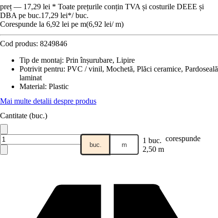
preț — 17,29 lei * Toate prețurile conțin TVA și costurile DEEE și
DBA pe buc.
17,29 lei
*
/
buc.
Corespunde la 6,92 lei pe m
(
6,92 lei
/
m
)
Cod produs:
8249846
Tip de montaj
:
Prin înșurubare, Lipire
Potrivit pentru
:
PVC / vinil, Mochetă, Plăci ceramice, Pardoseală
laminat
Material
:
Plastic
Mai multe detalii despre produs
Cantitate (buc.)
corespunde
1 buc.
buc.
m
2,50 m