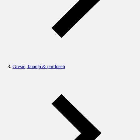
Gresie, faianță & pardoseli