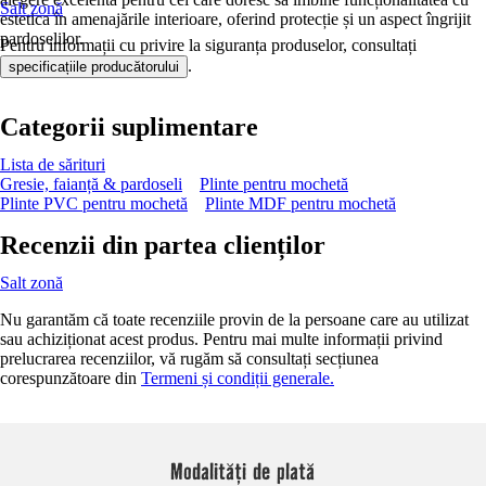
Salt zonă
estetica în amenajările interioare, oferind protecție și un aspect îngrijit
pardoselilor.
Pentru informații cu privire la siguranța produselor, consultați
.
specificațiile producătorului
Categorii suplimentare
Lista de sărituri
Gresie, faianță & pardoseli
Plinte pentru mochetă
Plinte PVC pentru mochetă
Plinte MDF pentru mochetă
Recenzii din partea clienților
Salt zonă
Nu garantăm că toate recenziile provin de la persoane care au utilizat
sau achiziționat acest produs. Pentru mai multe informații privind
prelucrarea recenziilor, vă rugăm să consultați secțiunea
corespunzătoare din
Termeni și condiții generale.
Modalități de plată