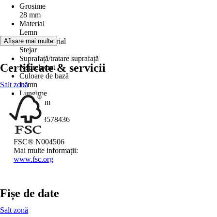
Grosime
28 mm
Material
Lemn
Detalii material
Afișare mai multe
Stejar
Suprafață/tratare suprafață
Certificate & servicii
Neprelucrat
Culoare de bază
Salt zonă
Lemn
Lungime
1.500 mm
EAN
6421088578436
FSC® N004506
Mai multe informații:
www.fsc.org
Fișe de date
Salt zonă