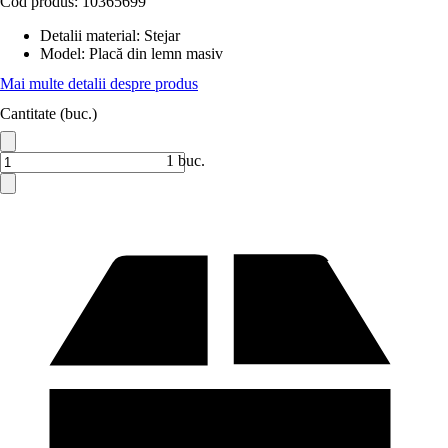
Cod produs:
10365699
Detalii material
:
Stejar
Model
:
Placă din lemn masiv
Mai multe detalii despre produs
Cantitate (buc.)
1 buc.