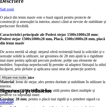
Descriere
Salt zonă
O placă din lemn masiv este o bază sigură pentru proiecte de
construcții și amenajări la interior, atunci când ai nevoie de stabilitate și
prelucrare flexibilă.
Caracteristici principale ale Podest stejar 1500x1000x28 mm:
Podest stejar 1500x1000x28 mm, Placă, 1500x1000x28 mm, placă
din lemn masiv
De aceea merită să alegi: stejarul oferă rezistență bună la solicitări și o
senzație solidă la utilizare, iar grosimea de 28 mm ajută la o rigiditate
mai mare pentru aplicații precum podeste, polițe sau elemente de
mobilier. Suprafața neprelucrată îți permite să adaptezi finisajul la stilul
încăperii, prin șlefuire și aplicarea unui strat de protecție potrivit.
Caracteristici tehnice
Afișare mai multe
Material
: lemn de stejar, ales pentru duritate și stabilitate în utilizare la
interior.
Siguranța produselor
Dimensiune
:
1500x1000x28 mm
, utilă pentru tăieri multiple și
proiecte cu suprafață mare.
Grosime
:
28 mm
, pentru o placă mai rigidă și o prindere sigură cu
Salt zonă
șuruburi.