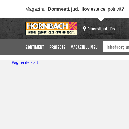
Magazinul
Domnesti, jud. Ilfov
este cel potrivit?
Domnesti, jud. Ilfov
SORTIMENT
PROIECTE
MAGAZINUL MEU
Pagină de start