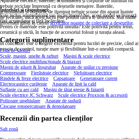
Aparatele electrice, bateriile, acumulatorii și corpurile de iluminat nu
trebuie reciclate împreună cu deșeurile menajere. Bateriile,
Întrebări și răspunsuri:
acumulatorii și corpurile de iluminat trebuie scoase din aparat înainte
Este inclus acumulatorul sau încărcătorul? Nu, acest model se livrează
de reciclare, dacă acest lucru este posibil fără a le deteriora. Mai multe
fără acumulator și fără încărcător.
informații găsiți în cadrul
serviciilor noastre de colectare a deșeurilor
.
Pentru ce materiale este potrivită unealta? Este potrivită pentru lemn,
ceramică și sticlă, în funcție de accesoriul folosit și turația aleasă.
Categorii suplimentare
În concluzie: este o alegere excelentă pentru lucrări de precizie, când ai
nevoie de control, turație mare și flexibilitate într-o unealtă compactă.
Lista de sărituri
Scule, mașini, unelte & rafturi
Mașini & scule electrice
Scule electrice multifuncționale & biaxuri
Mașini de găurit & înșurubat
Aparate de spălat cu presiune
Compresoare
Fierăstraie electrice
Șlefuitoare electrice
Rindele & freze electrice
Capsatoare
Generatoare curent
Electrocasnice curățenie
Aparate de lipit la cald
Suflante cu aer cald
Mașini de tăiat gresie & faianță
Scule electrice JC Schwarz
Scule electrice Proxxon & accesorii
Polizoare unghiulare
Aparate de sudură
Ciocane rotopercutoare & demolatoare
Recenzii din partea clienților
Salt zonă