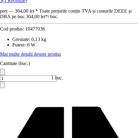
5
(1 Recenzie)
preț — 304,00 lei * Toate prețurile conțin TVA și costurile DEEE și
DBA pe buc.
304,00 lei
*
/
buc.
Cod produs:
10477036
Greutate
:
0,13 kg
Putere
:
0 W
Mai multe detalii despre produs
Cantitate (buc.)
1 buc.