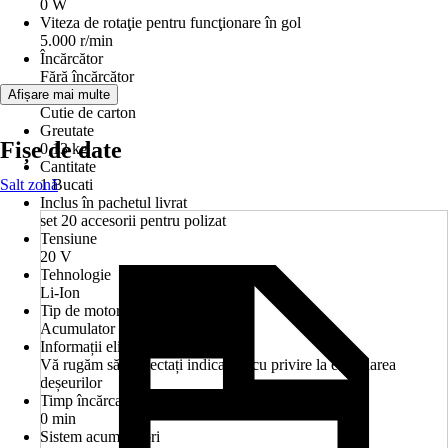
0 W
Viteza de rotaţie pentru funcţionare în gol
5.000 r/min
Încărcător
Fără încărcător
Ambalaj
Afișare mai multe
Cutie de carton
Greutate
Fișe de date
0,13 kg
Cantitate
Salt zonă
1 Bucati
Inclus în pachetul livrat
set 20 accesorii pentru polizat
Tensiune
20 V
Tehnologie
Li-Ion
Tip de motorizare
Acumulator
Informații eliminare deșeuri
Vă rugăm să respectați indicațiile cu privire la eliminarea
deșeurilor
Timp încărcare
0 min
Sistem acumulatori