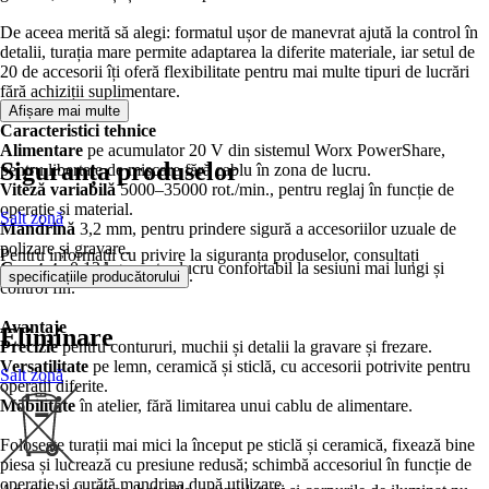
De aceea merită să alegi: formatul ușor de manevrat ajută la control în
detalii, turația mare permite adaptarea la diferite materiale, iar setul de
20 de accesorii îți oferă flexibilitate pentru mai multe tipuri de lucrări
fără achiziții suplimentare.
Afișare mai multe
Caracteristici tehnice
Alimentare
pe acumulator 20 V din sistemul Worx PowerShare,
Siguranța produselor
pentru libertate de mișcare fără cablu în zona de lucru.
Viteză variabilă
5000–35000 rot./min., pentru reglaj în funcție de
operație și material.
Salt zonă
Mandrină
3,2 mm, pentru prindere sigură a accesoriilor uzuale de
polizare și gravare.
Pentru informații cu privire la siguranța produselor, consultați
Greutate
0,13 kg, pentru lucru confortabil la sesiuni mai lungi și
.
specificațiile producătorului
control fin.
Avantaje
Eliminare
Precizie
pentru contururi, muchii și detalii la gravare și frezare.
Versatilitate
pe lemn, ceramică și sticlă, cu accesorii potrivite pentru
Salt zonă
operații diferite.
Mobilitate
în atelier, fără limitarea unui cablu de alimentare.
Folosește turații mai mici la început pe sticlă și ceramică, fixează bine
piesa și lucrează cu presiune redusă; schimbă accesoriul în funcție de
operație și curăță mandrina după utilizare.