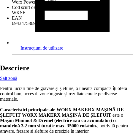
Worx PowerShare 20V
Cod scurt de produs (AKN)
WKSF
EAN
6943475869687
Instrucțiuni de utilizare
Descriere
Salt zonă
Pentru lucrări fine de gravare și șlefuire, o unealtă compactă îți oferă
control bun, acces în zone înguste și rezultate curate pe diverse
materiale.
Caracteristici principale ale WORX MAKERX MAŞINĂ DE
ŞLEFUIT
WORX MAKERX MAŞINĂ DE ŞLEFUIT
este o
Mașini Minimot & Dremel (electrice sau cu acumulator)
cu
mandrină 3,2 mm
și
turație max. 35000 rot./min.
, potrivită pentru
gravare, frezare și șlefuire de precizie în interior.