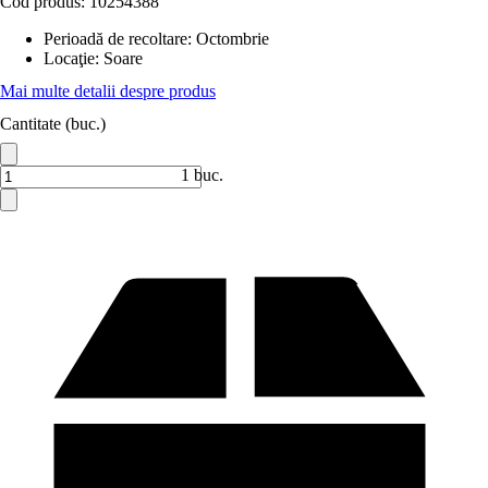
Cod produs:
10254388
Perioadă de recoltare
:
Octombrie
Locaţie
:
Soare
Mai multe detalii despre produs
Cantitate (buc.)
1 buc.