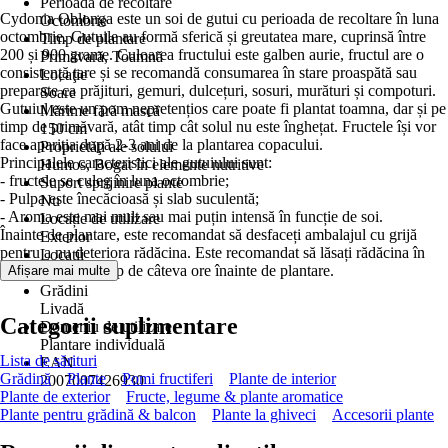
Perioadă de recoltare
Cydonia Oblonga este un soi de gutui cu perioada de recoltare în luna
Octombrie
octombrie. Gutuile au formă sferică și greutatea mare, cuprinsă între
Timp de plantare
200 și 900 grame. Culoarea fructului este galben aurie, fructul are o
Primăvară, Toamnă
consistență tare și se recomandă consumarea în stare proaspătă sau
Locaţie
preparate ca prăjituri, gemuri, dulcețuri, sosuri, murături și compoturi.
Soare
Gutuiul este un pom nepretențios care poate fi plantat toamna, dar și pe
Mărime fără mască
timp de primăvară, atât timp cât solul nu este înghețat. Fructele își vor
150 cm
face apariția după 2-3 ani de la plantarea copacului.
Proprietăţi ale solului
Principalele caracteristici ale gutuiului sunt:
Humos, Bogat în elemente nutritive
- fructele se culeg în luna octombrie;
Suport sprijinire plante
- Pulpa este înecăcioasă și slab suculentă;
Nu
- Aroma este mai mult sau mai puțin intensă în funcție de soi.
Locație de utilizare
Înainte de plantare, este recomandat să desfaceți ambalajul cu grijă
Exterior
pentru a nu deteriora rădăcina. Este recomandat să lăsați rădăcina în
Locații
apă, la hidratat timp de câteva ore înainte de plantare.
Afișare mai multe
Grădină
Grădini
Livadă
Categorii suplimentare
Domeniu de utilizare
Plantare individuală
Lista de sărituri
EAN
Grădină
Plante
Pomi fructiferi
Plante de interior
2007007426930
Plante de exterior
Fructe, legume & plante aromatice
Plante pentru grădină & balcon
Plante la ghiveci
Accesorii plante