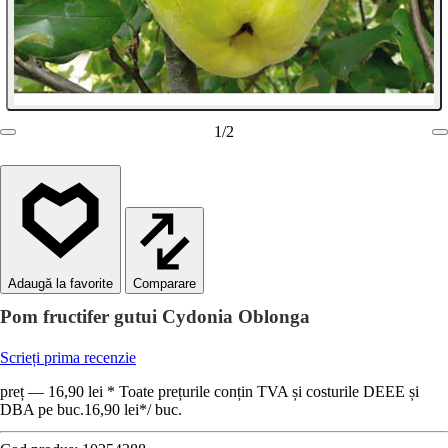
1
/
2
Comparare
Pom fructifer gutui Cydonia Oblonga
Scrieți prima recenzie
preț — 16,90 lei * Toate prețurile conțin TVA și costurile DEEE și
DBA pe buc.
16,90 lei
*
/
buc.