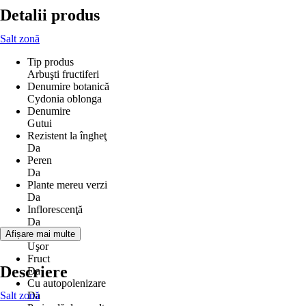
Detalii produs
Salt zonă
Tip produs
Arbuşti fructiferi
Denumire botanică
Cydonia oblonga
Denumire
Gutui
Rezistent la îngheţ
Da
Peren
Da
Plante mereu verzi
Da
Inflorescenţă
Da
Miros
Afișare mai multe
Uşor
Fruct
Descriere
Da
Cu autopolenizare
Salt zonă
Da