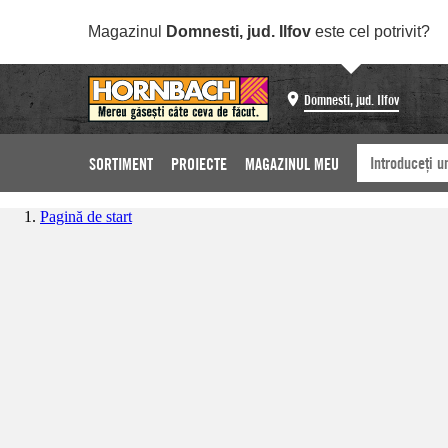
Magazinul
Domnesti, jud. Ilfov
este cel potrivit?
Domnesti, jud. Ilfov
SORTIMENT
PROIECTE
MAGAZINUL MEU
Pagină de start