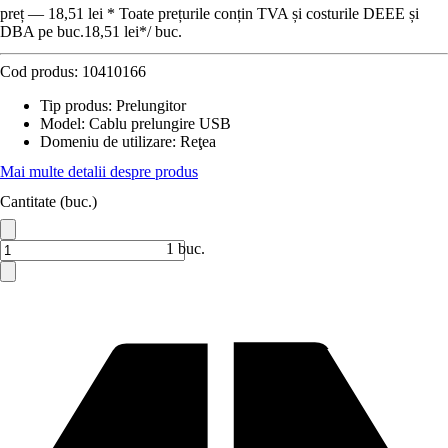
preț — 18,51 lei * Toate prețurile conțin TVA și costurile DEEE și
DBA pe buc.
18,51 lei
*
/
buc.
Cod produs:
10410166
Tip produs
:
Prelungitor
Model
:
Cablu prelungire USB
Domeniu de utilizare
:
Reţea
Mai multe detalii despre produs
Cantitate (buc.)
1 buc.