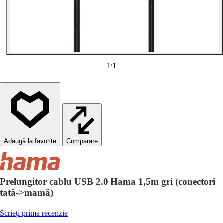
1
/
1
Comparare
Prelungitor cablu USB 2.0 Hama 1,5m gri (conectori
tată->mamă)
Scrieți prima recenzie