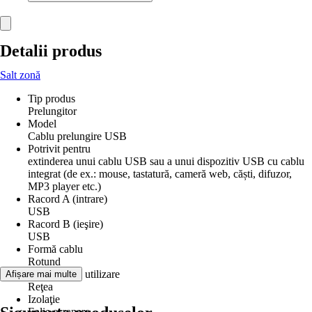
Detalii produs
Salt zonă
Tip produs
Prelungitor
Model
Cablu prelungire USB
Potrivit pentru
extinderea unui cablu USB sau a unui dispozitiv USB cu cablu
integrat (de ex.: mouse, tastatură, cameră web, căști, difuzor,
MP3 player etc.)
Racord A (intrare)
USB
Racord B (ieşire)
USB
Formă cablu
Rotund
Domeniu de utilizare
Afișare mai multe
Reţea
Izolaţie
Folie ecranare