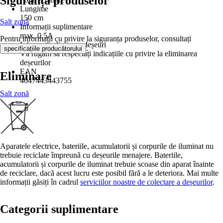
Siguranța produselor
Lungime
150 cm
Salt zonă
Informații suplimentare
max. 0,5A
Pentru informații cu privire la siguranța produselor, consultați
Informații eliminare deșeuri
.
specificațiile producătorului
Vă rugăm să respectați indicațiile cu privire la eliminarea
deșeurilor
EAN
Eliminare
4047443443755
Salt zonă
Aparatele electrice, bateriile, acumulatorii și corpurile de iluminat nu
trebuie reciclate împreună cu deșeurile menajere. Bateriile,
acumulatorii și corpurile de iluminat trebuie scoase din aparat înainte
de reciclare, dacă acest lucru este posibil fără a le deteriora. Mai multe
informații găsiți în cadrul
serviciilor noastre de colectare a deșeurilor
.
Categorii suplimentare