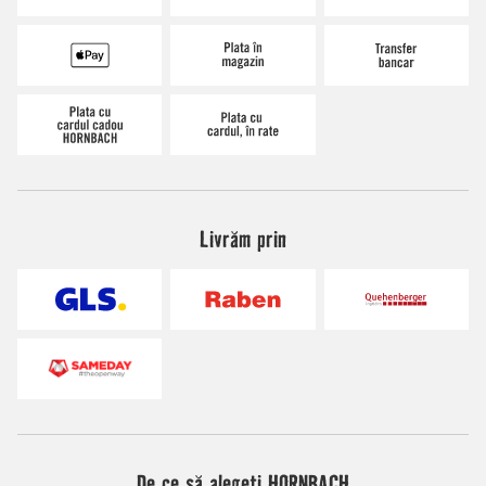
Livrăm prin
De ce să alegeți HORNBACH