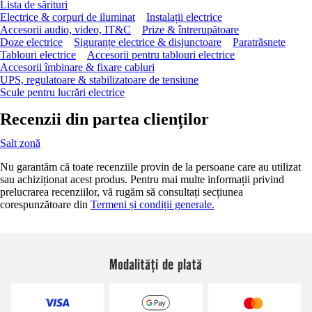
Lista de sărituri
Electrice & corpuri de iluminat
Instalații electrice
Accesorii audio, video, IT&C
Prize & întrerupătoare
Doze electrice
Siguranțe electrice & disjunctoare
Paratrăsnete
Tablouri electrice
Accesorii pentru tablouri electrice
Accesorii îmbinare & fixare cabluri
UPS, regulatoare & stabilizatoare de tensiune
Scule pentru lucrări electrice
Recenzii din partea clienților
Salt zonă
Nu garantăm că toate recenziile provin de la persoane care au utilizat
sau achiziționat acest produs. Pentru mai multe informații privind
prelucrarea recenziilor, vă rugăm să consultați secțiunea
corespunzătoare din
Termeni și condiții generale.
Modalități de plată