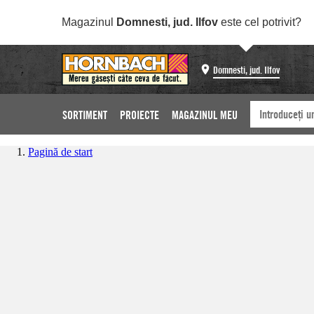
Magazinul
Domnesti, jud. Ilfov
este cel potrivit?
Domnesti, jud. Ilfov
SORTIMENT
PROIECTE
MAGAZINUL MEU
Pagină de start