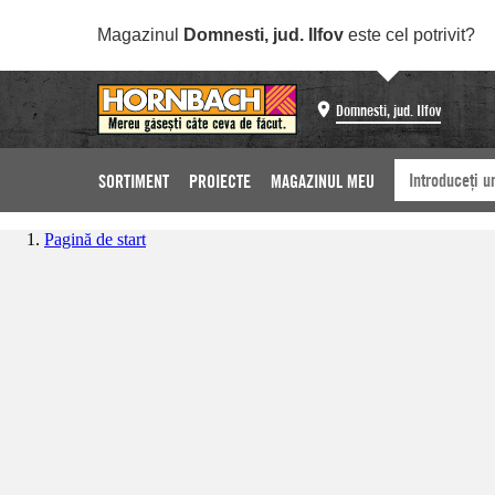
Magazinul
Domnesti, jud. Ilfov
este cel potrivit?
Domnesti, jud. Ilfov
SORTIMENT
PROIECTE
MAGAZINUL MEU
Pagină de start