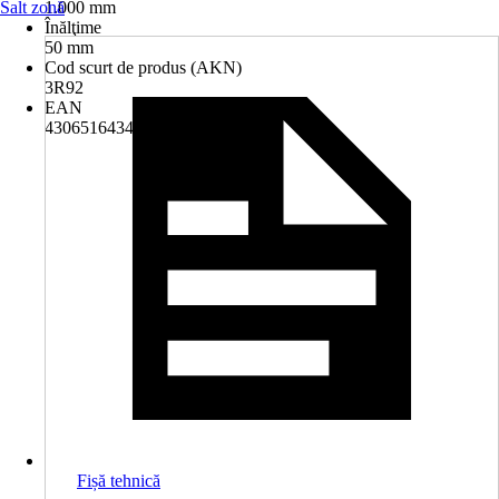
Salt zonă
1.000 mm
Înălţime
50 mm
Cod scurt de produs (AKN)
3R92
EAN
4306516434954
Fișă tehnică