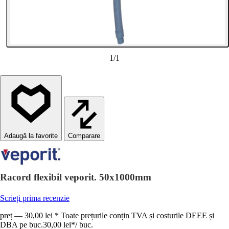
1
/
1
Comparare
Racord flexibil veporit. 50x1000mm
Scrieți prima recenzie
preț — 30,00 lei * Toate prețurile conțin TVA și costurile DEEE și
DBA pe buc.
30,00 lei
*
/
buc.