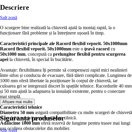
Descriere
Salt zonă
O scurgere bine realizată la chiuvetă ajută la montaj rapid, la o
funcționare fără probleme și la întreținere ușoară în timp.
Caracteristici principale ale Racord flexibil veporit. 50x1000mm
Racord flexibil veporit. 50x1000mm
este o
ţeavă racord
cu
50x1000 mm
, concepută ca
prelungitor flexibil pentru scurgerea
apei
la chiuvetă, în special în bucătărie.
Avantaje: flexibilitatea îți permite să compensezi rapid mici nealinieri
între sifon și conducta de evacuare, fără tăieri complicate. Lungimea de
1000 mm oferă libertate la poziționare în corpul de chiuvetă, iar
culoarea gri se integrează discret în spațiile tehnice. Racordurile 40 mm
și 50 mm ajută la adaptarea la instalații existente, pentru o conectare
mai simplă.
Afișare mai multe
Caracteristici tehnice
Diametru 50 mm
asigură compatibilitate cu multe scurgeri de chiuvetă
Siguranța produselor
și un debit potrivit pentru utilizare zilnică.
Adâncime 1000 mm
oferă rezervă de lungime pentru trasee mai lungi
sau ocolirea obstacolelor din mobilier.
Salt zonă