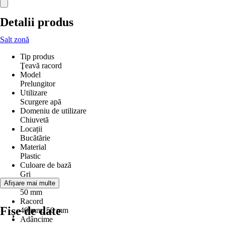
Detalii produs
Salt zonă
Tip produs
Ţeavă racord
Model
Prelungitor
Utilizare
Scurgere apă
Domeniu de utilizare
Chiuvetă
Locații
Bucătărie
Material
Plastic
Culoare de bază
Gri
Diametru
Afișare mai multe
50 mm
Racord
Fișe de date
40 mm, 50 mm
Adâncime