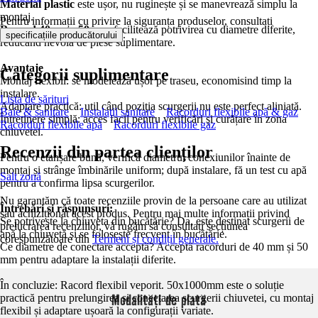
Material plastic
este ușor, nu ruginește și se manevrează simplu la
montaj.
Pentru informații cu privire la siguranța produselor, consultați
Racord 40 mm; 50 mm
facilitează potrivirea cu diametre diferite,
.
specificațiile producătorului
reducând nevoia de piese suplimentare.
Avantaje
Categorii suplimentare
Montaj flexibil: se modelează ușor pe traseu, economisind timp la
instalare.
Lista de sărituri
Adaptare practică: util când poziția scurgerii nu este perfect aliniată.
Baie & sanitare
Instalaţii sanitare
Racorduri flexibile apă & gaz
Întreținere simplă: acces facil pentru verificări și curățare în zona
Racorduri flexibile apă
Racorduri flexibile gaz
chiuvetei.
Recenzii din partea clienților
Pentru o etanșare bună, verifică diametrul conexiunilor înainte de
montaj și strânge îmbinările uniform; după instalare, fă un test cu apă
Salt zonă
pentru a confirma lipsa scurgerilor.
Nu garantăm că toate recenziile provin de la persoane care au utilizat
Întrebări și răspunsuri:
sau achiziționat acest produs. Pentru mai multe informații privind
Se potrivește la chiuveta din bucătărie? Da, este destinat scurgerii de
prelucrarea recenziilor, vă rugăm să consultați secțiunea
apă la chiuvetă și se folosește frecvent în bucătărie.
corespunzătoare din
Termeni și condiții generale.
Ce diametre de conectare acceptă? Acceptă racorduri de 40 mm și 50
mm pentru adaptare la instalații diferite.
În concluzie: Racord flexibil veporit. 50x1000mm este o soluție
Modalități de plată
practică pentru prelungirea și conectarea scurgerii chiuvetei, cu montaj
flexibil și adaptare ușoară la configurații variate.