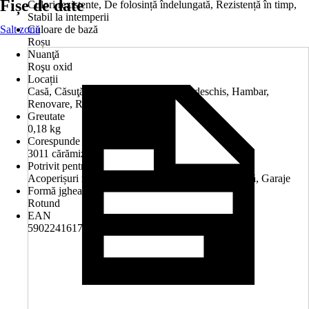
Fișe de date
Culori rezistente, De folosință îndelungată, Rezistență în timp,
Stabil la intemperii
Salt zonă
Culoare de bază
Roșu
Nuanţă
Roşu oxid
Locații
Casă, Căsuţă de grădină, Garaj, Garaj deschis, Hambar,
Renovare, Renovare, Terasă
Greutate
0,18 kg
Corespunde nuanţei RAL
3011 cărămiziu
Potrivit pentru
Acoperișuri mici, Anexe, Balcoane, Case de vacanţă, Garaje
Formă jgheab
Rotund
EAN
5902241617175