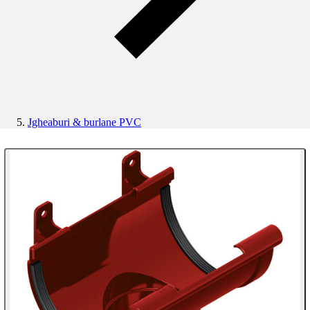
Jgheaburi & burlane PVC