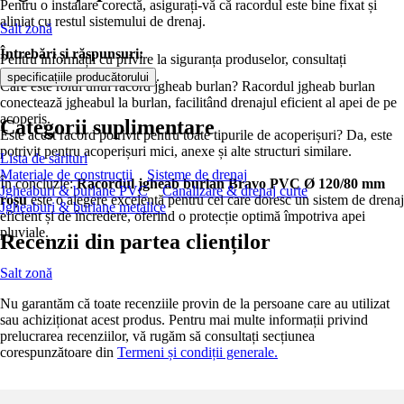
Pentru o instalare corectă, asigurați-vă că racordul este bine fixat și
aliniat cu restul sistemului de drenaj.
Salt zonă
Întrebări și răspunsuri:
Pentru informații cu privire la siguranța produselor, consultați
.
specificațiile producătorului
Care este rolul unui racord jgheab burlan? Racordul jgheab burlan
conectează jgheabul la burlan, facilitând drenajul eficient al apei de pe
acoperiș.
Categorii suplimentare
Este acest racord potrivit pentru toate tipurile de acoperișuri? Da, este
potrivit pentru acoperișuri mici, anexe și alte structuri similare.
Lista de sărituri
Materiale de construcţii
Sisteme de drenaj
În concluzie:
Racordul jgheab burlan Bravo PVC Ø 120/80 mm
Jgheaburi & burlane PVC
Canalizare & drenaj curte
roșu
este o alegere excelentă pentru cei care doresc un sistem de drenaj
Jgheaburi & burlane metalice
eficient și de încredere, oferind o protecție optimă împotriva apei
pluviale.
Recenzii din partea clienților
Salt zonă
Nu garantăm că toate recenziile provin de la persoane care au utilizat
sau achiziționat acest produs. Pentru mai multe informații privind
prelucrarea recenziilor, vă rugăm să consultați secțiunea
corespunzătoare din
Termeni și condiții generale.