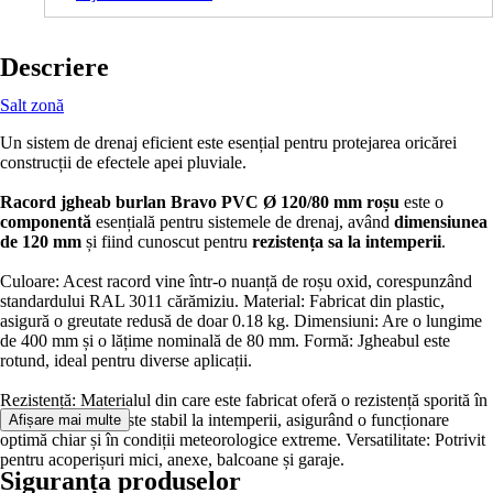
Descriere
Salt zonă
Un sistem de drenaj eficient este esențial pentru protejarea oricărei
construcții de efectele apei pluviale.
Racord jgheab burlan Bravo PVC Ø 120/80 mm roșu
este o
componentă
esențială pentru sistemele de drenaj, având
dimensiunea
de 120 mm
și fiind cunoscut pentru
rezistența sa la intemperii
.
Culoare: Acest racord vine într-o nuanță de roșu oxid, corespunzând
standardului RAL 3011 cărămiziu. Material: Fabricat din plastic,
asigură o greutate redusă de doar 0.18 kg. Dimensiuni: Are o lungime
de 400 mm și o lățime nominală de 80 mm. Formă: Jgheabul este
rotund, ideal pentru diverse aplicații.
Rezistență: Materialul din care este fabricat oferă o rezistență sporită în
timp. Stabilitate: Este stabil la intemperii, asigurând o funcționare
Afișare mai multe
optimă chiar și în condiții meteorologice extreme. Versatilitate: Potrivit
pentru acoperișuri mici, anexe, balcoane și garaje.
Siguranța produselor