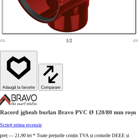
1
/
2
Comparare
Racord jgheab burlan Bravo PVC Ø 120/80 mm roșu
Scrieți prima recenzie
preț — 21,90 lei * Toate prețurile conțin TVA și costurile DEEE și