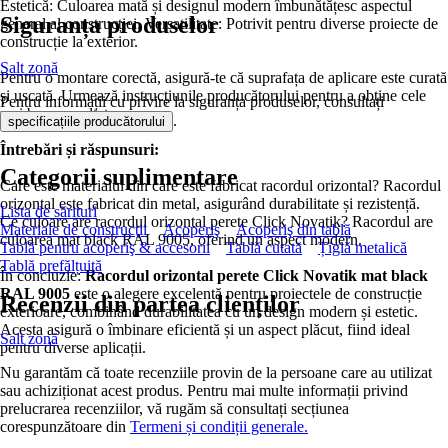
Estetică: Culoarea mată și designul modern îmbunătățesc aspectul
Siguranța produselor
general al construcției. Versatilitate: Potrivit pentru diverse proiecte de
construcție la exterior.
Salt zonă
Pentru o montare corectă, asigură-te că suprafața de aplicare este curată
și uscată. Urmează instrucțiunile producătorului pentru a obține cele
Pentru informații cu privire la siguranța produselor, consultați
mai bune rezultate.
.
specificațiile producătorului
Întrebări și răspunsuri:
Categorii suplimentare
Care este materialul din care este fabricat racordul orizontal? Racordul
orizontal este fabricat din metal, asigurând durabilitate și rezistență.
Lista de sărituri
Ce culoare are racordul orizontal perete Click Novatik? Racordul are
Materiale de construcţii
Acoperiş
Acoperiş din tablă
culoarea mat black RAL 9005, oferind un aspect modern.
Tablă pentru acoperiş & accesorii
Tablă cutată
Țiglă metalică
Tablă prefălțuită
În concluzie:
Racordul orizontal perete Click Novatik mat black
RAL 9005
este o alegere excelentă pentru proiectele de construcție
Recenzii din partea clienților
exterioare, combinând durabilitatea cu un design modern și estetic.
Acesta asigură o îmbinare eficientă și un aspect plăcut, fiind ideal
Salt zonă
pentru diverse aplicații.
Nu garantăm că toate recenziile provin de la persoane care au utilizat
sau achiziționat acest produs. Pentru mai multe informații privind
prelucrarea recenziilor, vă rugăm să consultați secțiunea
corespunzătoare din
Termeni și condiții generale.