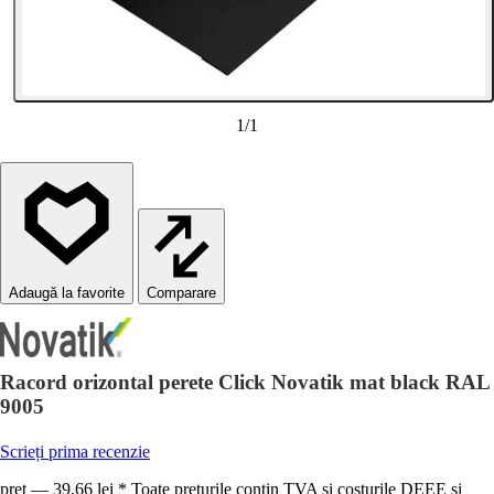
1
/
1
Comparare
Racord orizontal perete Click Novatik mat black RAL
9005
Scrieți prima recenzie
preț — 39,66 lei * Toate prețurile conțin TVA și costurile DEEE și