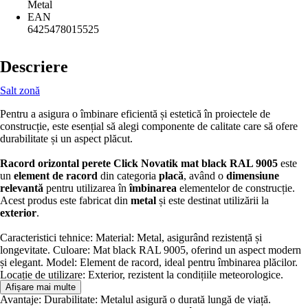
Metal
EAN
6425478015525
Descriere
Salt zonă
Pentru a asigura o îmbinare eficientă și estetică în proiectele de
construcție, este esențial să alegi componente de calitate care să ofere
durabilitate și un aspect plăcut.
Racord orizontal perete Click Novatik mat black RAL 9005
este
un
element de racord
din categoria
placă
, având o
dimensiune
relevantă
pentru utilizarea în
îmbinarea
elementelor de construcție.
Acest produs este fabricat din
metal
și este destinat utilizării la
exterior
.
Caracteristici tehnice: Material: Metal, asigurând rezistență și
longevitate. Culoare: Mat black RAL 9005, oferind un aspect modern
și elegant. Model: Element de racord, ideal pentru îmbinarea plăcilor.
Locație de utilizare: Exterior, rezistent la condițiile meteorologice.
Afișare mai multe
Avantaje: Durabilitate: Metalul asigură o durată lungă de viață.