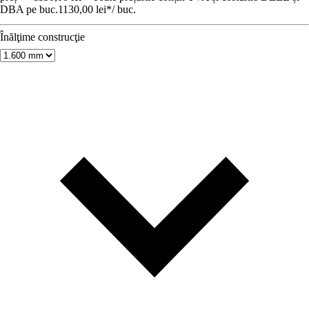
DBA pe buc.
1130,00 lei
*
/
buc.
Înălţime construcţie