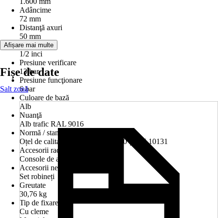
1.600 mm
Adâncime
72 mm
Distanţă axuri
50 mm
Racord
Afișare mai multe
1/2 inci
Presiune verificare
Fișe de date
13 bar
Presiune funcţionare
Salt zonă
6 bar
Culoare de bază
Alb
Nuanţă
Alb trafic RAL 9016
Normă / standard
Oțel de calitate conform EN 10130 și EN 10131
Accesorii radiator incluse
Console de ancorare
Accesorii necesare
Set robineți
Greutate
30,76 kg
Tip de fixare
Cu cleme