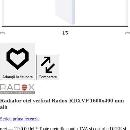
1
/
5
Comparare
Radiator oțel vertical Radox RDXVP 1600x400 mm
alb
Scrieți prima recenzie
preț — 1130,00 lei * Toate prețurile conțin TVA și costurile DEEE și