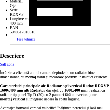
Material
Oţel
Serie
RDXVP
Lungime construcţie
400 mm
EAN
5940517010510
Fișă tehnică
Descriere
Salt zonă
Încălzirea eficientă a unei camere depinde de un radiator bine
dimensionat, cu montaj stabil și racordare potrivită instalației existente.
Caracteristici principale ale Radiator oțel vertical Radox RDXVP
1600x400 mm alb
Radiator
din oțel, cu
1600x400 mm
, realizat ca
radiator tip panel Tip D (20) cu 2 panouri fără convector, pentru
montaj vertical
și integrare ușoară în spații înguste.
Avantaje: formatul vertical valorifică înălțimea peretelui și lasă mai