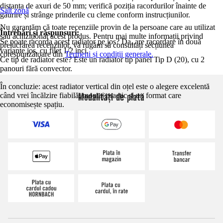
distanța de axuri de 50 mm; verifică poziția racordurilor înainte de
Salt zonă
găurire și strânge prinderile cu cleme conform instrucțiunilor.
Nu garantăm că toate recenziile provin de la persoane care au utilizat
Întrebări și răspunsuri:
sau achiziționat acest produs. Pentru mai multe informații privind
Se poate racorda acest radiator pe jos? Da, are racordare în două
prelucrarea recenziilor, vă rugăm să consultați secțiunea
variante jos, cu filet 1/2 inci.
corespunzătoare din
Termeni și condiții generale.
Ce tip de radiator este? Este un radiator tip panel Tip D (20), cu 2
panouri fără convector.
În concluzie: acest radiator vertical din oțel este o alegere excelentă
Modalități de plată
când vrei încălzire fiabilă, montaj practic și un format care
economisește spațiu.