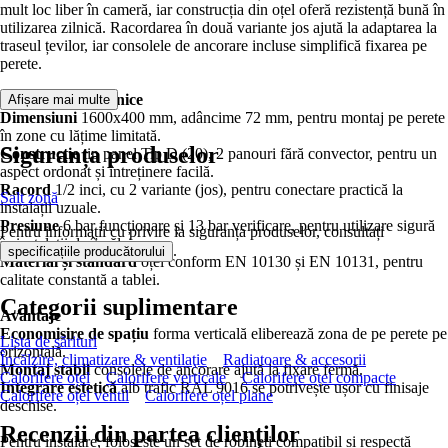
mult loc liber în cameră, iar construcția din oțel oferă rezistență bună în
utilizarea zilnică. Racordarea în două variante jos ajută la adaptarea la
traseul țevilor, iar consolele de ancorare incluse simplifică fixarea pe
perete.
Caracteristici tehnice
Afișare mai multe
Dimensiuni
1600x400 mm, adâncime 72 mm, pentru montaj pe perete
în zone cu lățime limitată.
Siguranța produselor
Construcție
tip panel Tip D (20), 2 panouri fără convector, pentru un
aspect ordonat și întreținere facilă.
Racord
1/2 inci, cu 2 variante (jos), pentru conectare practică la
Salt zonă
instalații uzuale.
Presiune
6 bar funcționare și 13 bar verificare, pentru utilizare sigură
Pentru informații cu privire la siguranța produselor, consultați
în instalații de încălzire.
.
specificațiile producătorului
Material și standard
oțel conform EN 10130 și EN 10131, pentru
calitate constantă a tablei.
Categorii suplimentare
Avantaje
Economisire de spațiu
forma verticală eliberează zona de pe perete pe
Lista de sărituri
orizontală.
Încălzire, climatizare & ventilaţie
Radiatoare & accesorii
Montaj stabil
consolele de ancorare ajută la fixare fermă.
Calorifere oțel
Calorifere verticale
Calorifere oțel compacte
Integrare estetică
alb trafic RAL 9016 se potrivește ușor cu finisaje
Calorifere oțel ventil
Calorifere oțel plane
deschise.
Recenzii din partea clienților
Pentru instalare, folosește un set de robineți compatibil și respectă