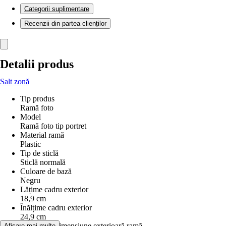
Categorii suplimentare
Recenzii din partea clienților
Detalii produs
Salt zonă
Tip produs
Ramă foto
Model
Ramă foto tip portret
Material ramă
Plastic
Tip de sticlă
Sticlă normală
Culoare de bază
Negru
Lățime cadru exterior
18,9 cm
Înălțime cadru exterior
24,9 cm
Adâncime dimensiune exterioară ramă
Afișare mai multe