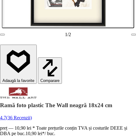
1
/
2
Comparare
Ramă foto plastic The Wall neagră 18x24 cm
4.7
(36 Recenzii)
preț — 10,90 lei * Toate prețurile conțin TVA și costurile DEEE și
DBA pe buc.
10,90 lei
*
/
buc.