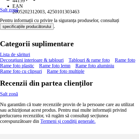
44159
EAN
Salt zonă
2005202312003, 4250101303463
Pentru informații cu privire la siguranța produselor, consultați
.
specificațiile producătorului
Categorii suplimentare
Lista de sărituri
Decorațiuni interioare & tablouri
Tablouri & rame foto
Rame foto
Rame foto plastic
Rame foto lemn
Rame foto aluminiu
Rame foto cu clipsuri
Rame foto multiple
Recenzii din partea clienților
Salt zonă
Nu garantăm că toate recenziile provin de la persoane care au utilizat
sau achiziționat acest produs. Pentru mai multe informații privind
prelucrarea recenziilor, vă rugăm să consultați secțiunea
corespunzătoare din
Termeni și condiții generale.