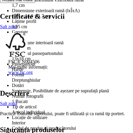
1,7 cm
Dimensiune exterioară ramă (lxÎxA)
Certificate & servicii
18.9 x 24.9 x 1.7 cm
Lățime profil
Salt zonă
0,95 cm
Greutate
0,4 kg
Dimensiune interioară ramă
18x24 cm
Decupajul passepartoutului
13x18 cm
FSC® N004506
Passepartout
Mai multe informații:
Hârtie
www.fsc.org
Formă
Dreptunghiular
Dotări
Suspensie, Posibilitate de așezare pe suprafață plană
Descriere
Număr fotografii
1 Bucati
Salt zonă
Tip de articol
Articol individual
Practică: Datorită suportului, poate fi utilizată și ca ramă tip portret.
Locație de utilizare
Interior
Codul de produs al producătorului
Siguranța produselor