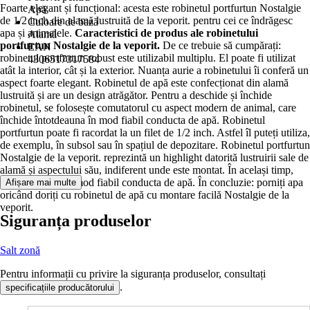
Foarte elegant și funcțional: acesta este robinetul portfurtun Nostalgie
Apă
de 1/2 inch din alamă lustruită de la veporit. pentru cei ce îndrăgesc
Culoare de bază
apa și animalele.
Caracteristici de produs ale robinetului
Alamă
portfurtun Nostalgie de la veporit.
De ce trebuie să cumpărați:
EAN
robinetul portfurtun robust este utilizabil multiplu. El poate fi utilizat
4306517317584
atât la interior, cât și la exterior. Nuanța aurie a robinetului îi conferă un
aspect foarte elegant. Robinetul de apă este confecționat din alamă
lustruită și are un design atrăgător. Pentru a deschide și închide
robinetul, se folosește comutatorul cu aspect modern de animal, care
închide întotdeauna în mod fiabil conducta de apă. Robinetul
portfurtun poate fi racordat la un filet de 1/2 inch. Astfel îl puteți utiliza,
de exemplu, în subsol sau în spațiul de depozitare. Robinetul portfurtun
Nostalgie de la veporit. reprezintă un highlight datorită lustruirii sale de
alamă și aspectului său, indiferent unde este montat. În același timp,
acesta închide în mod fiabil conducta de apă. În concluzie: porniți apa
Afișare mai multe
oricând doriți cu robinetul de apă cu montare facilă Nostalgie de la
veporit.
Siguranța produselor
Salt zonă
Pentru informații cu privire la siguranța produselor, consultați
.
specificațiile producătorului