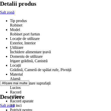
Detalii produs
Salt zonă
Tip produs
Robinet
Model
Robinet port furtun
Locație de utilizare
Exterior, Interior
Utilizare
Închidere alimentare țeavă
Domeniu de utilizare
Irigare grădină, Canistră
Locații
Grădină, Cameră de spălat rufe, Pivniță
Material
Alamă
Suprafață/tratare suprafață
Afișare mai multe
Lucios
Racord
Descriere
1/2 inci
Racord aparate
Salt zonă
3/4 inci
Potrivit pentru