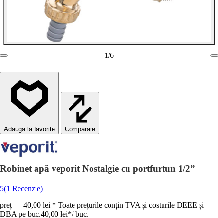
1
/
6
Comparare
Robinet apă veporit Nostalgie cu portfurtun 1/2”
5
(1 Recenzie)
preț — 40,00 lei * Toate prețurile conțin TVA și costurile DEEE și
DBA pe buc.
40,00 lei
*
/
buc.