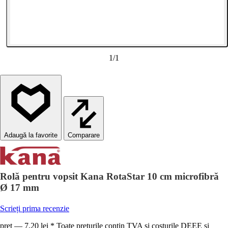
1
/
1
Comparare
Rolă pentru vopsit Kana RotaStar 10 cm microfibră
Ø 17 mm
Scrieți prima recenzie
preț — 7,20 lei * Toate prețurile conțin TVA și costurile DEEE și