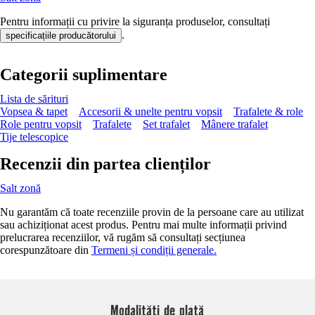
Pentru informații cu privire la siguranța produselor, consultați
.
specificațiile producătorului
Categorii suplimentare
Lista de sărituri
Vopsea & tapet
Accesorii & unelte pentru vopsit
Trafalete & role
Role pentru vopsit
Trafalete
Set trafalet
Mânere trafalet
Tije telescopice
Recenzii din partea clienților
Salt zonă
Nu garantăm că toate recenziile provin de la persoane care au utilizat
sau achiziționat acest produs. Pentru mai multe informații privind
prelucrarea recenziilor, vă rugăm să consultați secțiunea
corespunzătoare din
Termeni și condiții generale.
Modalități de plată