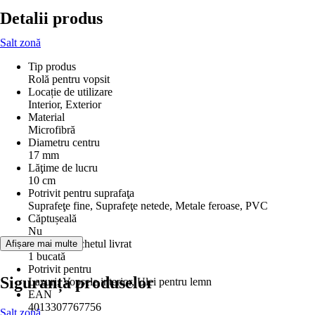
Detalii produs
Salt zonă
Tip produs
Rolă pentru vopsit
Locație de utilizare
Interior, Exterior
Material
Microfibră
Diametru centru
17 mm
Lăţime de lucru
10 cm
Potrivit pentru suprafaţa
Suprafeţe fine, Suprafeţe netede, Metale feroase, PVC
Căptușeală
Nu
Inclus în pachetul livrat
Afișare mai multe
1 bucată
Potrivit pentru
Siguranța produselor
Lazuri, Vopsele interior, Ulei pentru lemn
EAN
4013307767756
Salt zonă