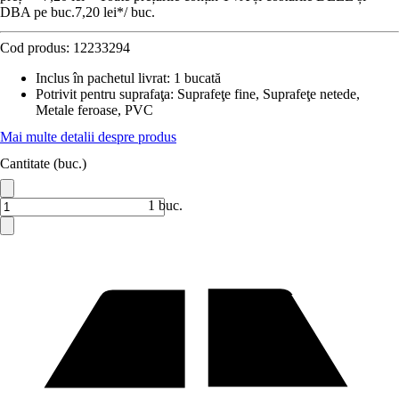
DBA pe buc.
7,20 lei
*
/
buc.
Cod produs:
12233294
Inclus în pachetul livrat
:
1 bucată
Potrivit pentru suprafaţa
:
Suprafeţe fine, Suprafeţe netede,
Metale feroase, PVC
Mai multe detalii despre produs
Cantitate (buc.)
1 buc.