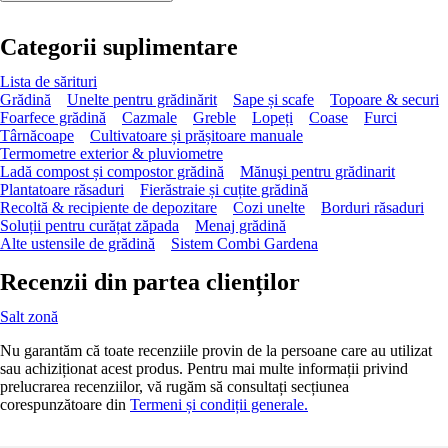
Categorii suplimentare
Lista de sărituri
Grădină
Unelte pentru grădinărit
Sape și scafe
Topoare & securi
Foarfece grădină
Cazmale
Greble
Lopeți
Coase
Furci
Târnăcoape
Cultivatoare și prășitoare manuale
Termometre exterior & pluviometre
Ladă compost și compostor grădină
Mănuşi pentru grădinarit
Plantatoare răsaduri
Fierăstraie și cuțite grădină
Recoltă & recipiente de depozitare
Cozi unelte
Borduri răsaduri
Soluții pentru curățat zăpada
Menaj grădină
Alte ustensile de grădină
Sistem Combi Gardena
Recenzii din partea clienților
Salt zonă
Nu garantăm că toate recenziile provin de la persoane care au utilizat
sau achiziționat acest produs. Pentru mai multe informații privind
prelucrarea recenziilor, vă rugăm să consultați secțiunea
corespunzătoare din
Termeni și condiții generale.