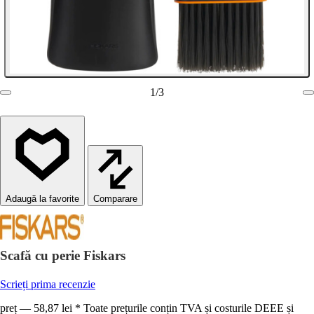
1
/
3
Comparare
Scafă cu perie Fiskars
Scrieți prima recenzie
preț — 58,87 lei * Toate prețurile conțin TVA și costurile DEEE și