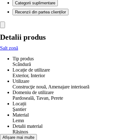
Categorii suplimentare
Recenzii din partea clienților
Detalii produs
Salt zonă
Tip produs
Scândură
Locație de utilizare
Exterior, Interior
Utilizare
Construcţie nouă, Amenajare interioară
Domeniu de utilizare
Pardoseală, Tavan, Perete
Locații
Şantier
Material
Lemn
Detalii material
Rășinos
Tip de lemn
Afișare mai multe