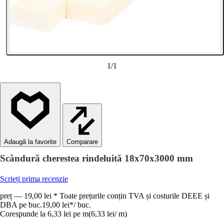
1
/
1
Comparare
Scândură cherestea rindeluită 18x70x3000 mm
Scrieți prima recenzie
preț — 19,00 lei * Toate prețurile conțin TVA și costurile DEEE și
DBA pe buc.
19,00 lei
*
/
buc.
Corespunde la 6,33 lei pe m
(
6,33 lei
/
m
)