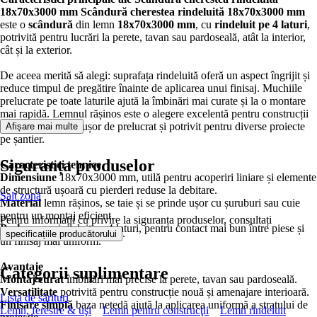
18x70x3000 mm
Scândură cherestea rindeluită 18x70x3000 mm
este o
scândură
din lemn
18x70x3000 mm
, cu
rindeluit pe 4 laturi
,
potrivită pentru lucrări la perete, tavan sau pardoseală, atât la interior,
cât și la exterior.
De aceea merită să alegi: suprafața rindeluită oferă un aspect îngrijit și
reduce timpul de pregătire înainte de aplicarea unui finisaj. Muchiile
prelucrate pe toate laturile ajută la îmbinări mai curate și la o montare
mai rapidă. Lemnul rășinos este o alegere excelentă pentru construcții
și amenajări, fiind ușor de prelucrat și potrivit pentru diverse proiecte
Afișare mai multe
pe șantier.
Siguranța produselor
Caracteristici tehnice
Dimensiune
18x70x3000 mm, utilă pentru acoperiri liniare și elemente
de structură ușoară cu pierderi reduse la debitare.
Salt zonă
Material
lemn rășinos, se taie și se prinde ușor cu șuruburi sau cuie
pentru un montaj eficient.
Pentru informații cu privire la siguranța produselor, consultați
Prelucrare
rindeluit pe 4 laturi, pentru contact mai bun între piese și
.
specificațiile producătorului
un finisaj mai uniform.
Avantaje
Categorii suplimentare
Montaj curat
îmbinări mai precise la perete, tavan sau pardoseală.
Versatilitate
potrivită pentru construcție nouă și amenajare interioară.
Lista de sărituri
Finisare simplă
baza netedă ajută la aplicarea uniformă a stratului de
Lemn, ferestre & uşi
Lemn pentru construcţii
Lemn rindeluit