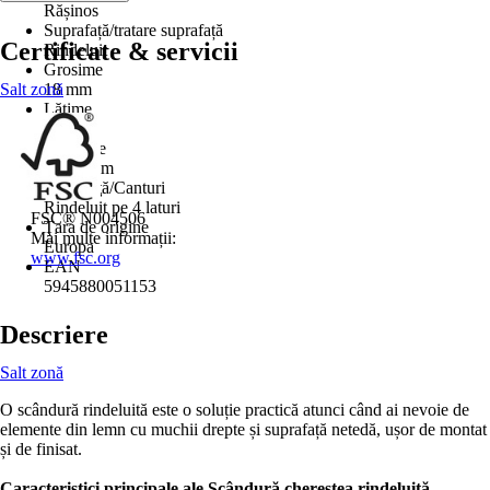
Rășinos
Suprafață/tratare suprafață
Certificate & servicii
Rindeluit
Grosime
Salt zonă
18 mm
Lăţime
70 mm
Lungime
3.000 mm
Suprafaţă/Canturi
Rindeluit pe 4 laturi
FSC® N004506
Ţara de origine
Mai multe informații:
Europa
www.fsc.org
EAN
5945880051153
Descriere
Salt zonă
O scândură rindeluită este o soluție practică atunci când ai nevoie de
elemente din lemn cu muchii drepte și suprafață netedă, ușor de montat
și de finisat.
Caracteristici principale ale Scândură cherestea rindeluită