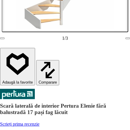
1
/
3
Comparare
Scară laterală de interior Pertura Elenie fără
balustradă 17 pași fag lăcuit
Scrieți prima recenzie