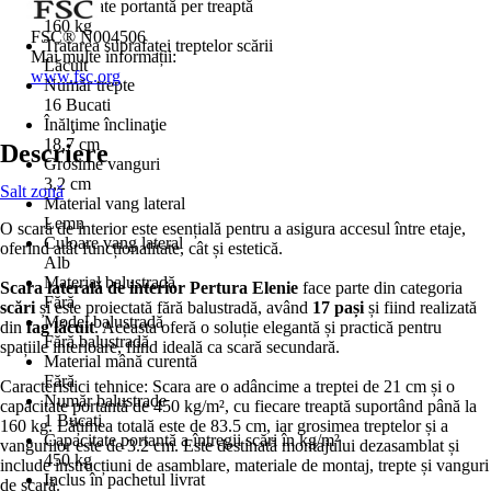
Capacitate portantă per treaptă
160 kg
FSC® N004506
Tratarea suprafaței treptelor scării
Mai multe informații:
Lăcuit
www.fsc.org
Număr trepte
16 Bucati
Înălţime înclinaţie
18,7 cm
Descriere
Grosime vanguri
3,2 cm
Salt zonă
Material vang lateral
Lemn
O scară de interior este esențială pentru a asigura accesul între etaje,
Culoare vang lateral
oferind atât funcționalitate, cât și estetică.
Alb
Material balustradă
Scara laterală de interior Pertura Elenie
face parte din categoria
Fără
scări
și este proiectată fără balustradă, având
17 pași
și fiind realizată
Model balustradă
din
fag lăcuit
. Aceasta oferă o soluție elegantă și practică pentru
Fără balustradă
spațiile interioare, fiind ideală ca scară secundară.
Material mână curentă
Fără
Caracteristici tehnice: Scara are o adâncime a treptei de 21 cm și o
Număr balustrade
capacitate portantă de 450 kg/m², cu fiecare treaptă suportând până la
1 Bucati
160 kg. Lățimea totală este de 83.5 cm, iar grosimea treptelor și a
Capacitate portantă a întregii scări în kg/m²
vangurilor este de 3.2 cm. Este destinată montajului dezasamblat și
450 kg
include instrucțiuni de asamblare, materiale de montaj, trepte și vanguri
Inclus în pachetul livrat
de scară.