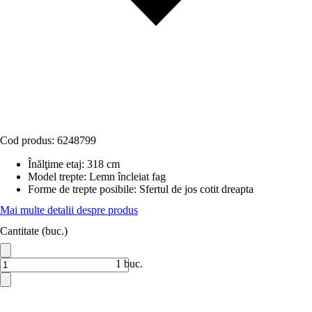
Cod produs:
6248799
Înălţime etaj
:
318 cm
Model trepte
:
Lemn încleiat fag
Forme de trepte posibile
:
Sfertul de jos cotit dreapta
Mai multe detalii despre produs
Cantitate (buc.)
1 buc.