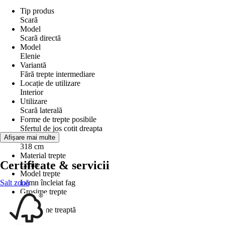
Tip produs
Scară
Model
Scară directă
Model
Elenie
Variantă
Fără trepte intermediare
Locație de utilizare
Interior
Utilizare
Scară laterală
Forme de trepte posibile
Sfertul de jos cotit dreapta
Înălţime etaj
Afișare mai multe
318 cm
Material trepte
Certificate & servicii
Lemn
Model trepte
Salt zonă
Lemn încleiat fag
Grosime trepte
3,2 cm
Adâncime treaptă
21 cm