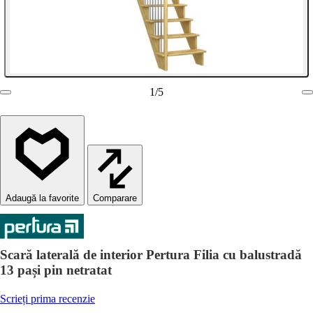
1
/
5
Comparare
Scară laterală de interior Pertura Filia cu balustradă
13 pași pin netratat
Scrieți prima recenzie