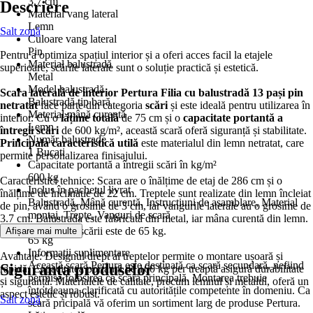
3,7 cm
Descriere
Material vang lateral
Lemn
Salt zonă
Culoare vang lateral
Pin
Pentru a optimiza spațiul interior și a oferi acces facil la etajele
Material balustradă
superioare, scările laterale sunt o soluție practică și estetică.
Metal
Model balustradă
Scara laterală de interior Pertura Filia cu balustradă 13 pași pin
Balustradă tip bară
netratat
face parte din categoria
scări
și este ideală pentru utilizarea în
Material mână curentă
interior. Cu o
lățime totală
de 75 cm și o
capacitate portantă a
Lemn
întregii scări
de 600 kg/m², această scară oferă siguranță și stabilitate.
Număr balustrade
Principala caracteristică utilă
este materialul din lemn netratat, care
1 Bucati
permite personalizarea finisajului.
Capacitate portantă a întregii scări în kg/m²
600 kg
Caracteristici tehnice: Scara are o înălțime de etaj de 286 cm și o
Inclus în pachetul livrat
înălțime de înclinație de 22 cm. Treptele sunt realizate din lemn încleiat
Balustradă, Mână curentă, Instrucțiuni de asamblare, Material
de pin, având o grosime de 3 cm, iar vangurile laterale au o grosime de
montaj, Trepte, Vanguri de scară
3.7 cm. Balustrada este fabricată din metal, iar mâna curentă din lemn.
Greutate
Greutatea totală a scării este de 65 kg.
Afișare mai multe
65 kg
Informații suplimentare
Avantaje: Designul drept al treptelor permite o montare ușoară și
Această scară Pertura este destinată ca scară secundară, nefiind
Siguranța produselor
rapidă. Capacitatea portantă de 160 kg per treaptă asigură durabilitate
permisă folosirea ca scară principală. Montarea trebuie
și siguranță. Materialele de calitate, precum lemnul și metalul, oferă un
întotdeauna clarificată cu autoritățile competente în domeniu. Ca
aspect estetic și robust.
Salt zonă
scară pricipală vă oferim un sortiment larg de produse Pertura.