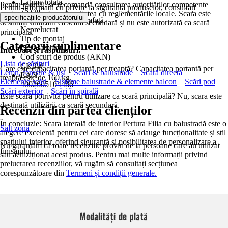
Lăţime totală
Pentru montaj, se recomandă consultarea autorităților competente
Pentru informații cu privire la siguranța produselor, consultați
75 cm
pentru a asigura conformitatea cu reglementările locale. Scara este
.
specificațiile producătorului
Suprafață/tratare suprafață
destinată utilizării ca scară secundară și nu este autorizată ca scară
Neprelucrat
principală.
Tip de montaj
Categorii suplimentare
Dezasamblat
Întrebări și răspunsuri:
Cod scurt de produs (AKN)
Lista de sărituri
CK8W
Care este capacitatea portantă per treaptă? Capacitatea portantă per
Lemn, ferestre & uşi
Scări & balustrade
Scară directă
EAN
treaptă este de 160 kg.
Elemente scări
Sisteme balustrade & elemente balcon
Scări pod
4002605104486
Scări exterior
Scări în spirală
Este scara potrivită pentru utilizare ca scară principală? Nu, scara este
destinată utilizării ca scară secundară.
Recenzii din partea clienților
În concluzie: Scara laterală de interior Pertura Filia cu balustradă este o
Salt zonă
alegere excelentă pentru cei care doresc să adauge funcționalitate și stil
spațiului interior, oferind siguranță și posibilitatea de personalizare a
Nu garantăm că toate recenziile provin de la persoane care au utilizat
finisajului.
sau achiziționat acest produs. Pentru mai multe informații privind
prelucrarea recenziilor, vă rugăm să consultați secțiunea
corespunzătoare din
Termeni și condiții generale.
Modalități de plată