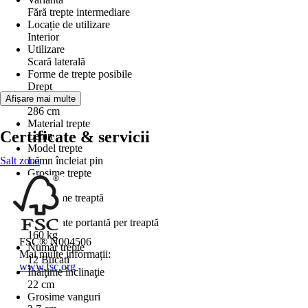
Fără trepte intermediare
Locație de utilizare
Interior
Utilizare
Scară laterală
Forme de trepte posibile
Drept
Înălţime etaj
Afișare mai multe
286 cm
Material trepte
Certificate & servicii
Lemn
Model trepte
Salt zonă
Lemn încleiat pin
Grosime trepte
3 cm
Adâncime treaptă
21 cm
Capacitate portantă per treaptă
160 kg
FSC® N004506
Număr trepte
Mai multe informații:
12 Bucati
www.fsc.org
Înălţime înclinaţie
22 cm
Grosime vanguri