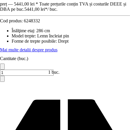
preț — 5441,00 lei * Toate prețurile conțin TVA și costurile DEEE și
DBA pe buc.
5441,00 lei
*
/
buc.
Cod produs:
6248332
Înălţime etaj
:
286 cm
Model trepte
:
Lemn încleiat pin
Forme de trepte posibile
:
Drept
Mai multe detalii despre produs
Cantitate (buc.)
1 buc.