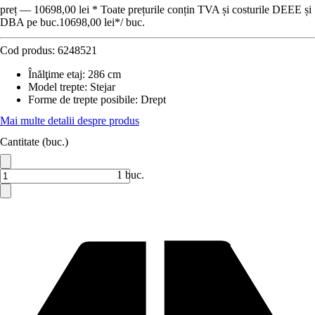
preț — 10698,00 lei * Toate prețurile conțin TVA și costurile DEEE și
DBA pe buc.
10698,00 lei
*
/
buc.
Cod produs:
6248521
Înălţime etaj
:
286 cm
Model trepte
:
Stejar
Forme de trepte posibile
:
Drept
Mai multe detalii despre produs
Cantitate (buc.)
1 buc.