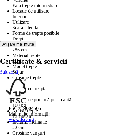
Fără trepte intermediare
Locație de utilizare
Interior
Utilizare
Scară laterală
Forme de trepte posibile
Drept
Înălţime etaj
Afișare mai multe
286 cm
Material trepte
Certificate & servicii
Lemn
Model trepte
Salt zonă
Stejar
Grosime trepte
3 cm
Adâncime treaptă
21 cm
Capacitate portantă per treaptă
160 kg
FSC® N004506
Număr trepte
Mai multe informații:
12 Bucati
www.fsc.org
Înălţime înclinaţie
22 cm
Grosime vanguri