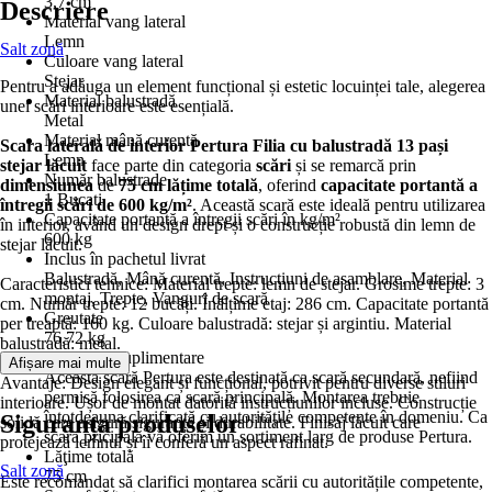
3,7 cm
Descriere
Material vang lateral
Lemn
Salt zonă
Culoare vang lateral
Stejar
Pentru a adăuga un element funcțional și estetic locuinței tale, alegerea
Material balustradă
unei scări interioare este esențială.
Metal
Material mână curentă
Scara laterală de interior Pertura Filia cu balustradă 13 pași
Lemn
stejar lăcuit
face parte din categoria
scări
și se remarcă prin
Număr balustrade
dimensiunea
de
75 cm lățime totală
, oferind
capacitate portantă a
1 Bucati
întregii scări de 600 kg/m²
. Această scară este ideală pentru utilizarea
Capacitate portantă a întregii scări în kg/m²
în interior, având un design drept și o construcție robustă din lemn de
600 kg
stejar lăcuit.
Inclus în pachetul livrat
Balustradă, Mână curentă, Instrucțiuni de asamblare, Material
Caracteristici tehnice: Material trepte: lemn de stejar. Grosime trepte: 3
montaj, Trepte, Vanguri de scară
cm. Număr trepte: 12 bucăți. Înălțime etaj: 286 cm. Capacitate portantă
Greutate
per treaptă: 160 kg. Culoare balustradă: stejar și argintiu. Material
76,72 kg
balustradă: metal.
Informații suplimentare
Afișare mai multe
Această scară Pertura este destinată ca scară secundară, nefiind
Avantaje: Design elegant și funcțional, potrivit pentru diverse stiluri
permisă folosirea ca scară principală. Montarea trebuie
interioare. Ușor de montat datorită instrucțiunilor incluse. Construcție
întotdeauna clarificată cu autoritățile competente în domeniu. Ca
Siguranța produselor
solidă care asigură siguranță și durabilitate. Finisaj lăcuit care
scară pricipală vă oferim un sortiment larg de produse Pertura.
protejează lemnul și îi conferă un aspect rafinat.
Lăţime totală
Salt zonă
75 cm
Este recomandat să clarifici montarea scării cu autoritățile competente,