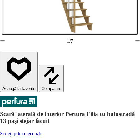
1
/
7
Comparare
Scară laterală de interior Pertura Filia cu balustradă
13 pași stejar lăcuit
Scrieți prima recenzie