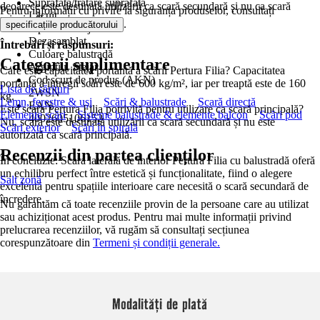
Suprafață/tratare suprafață
deoarece este destinată utilizării ca scară secundară și nu ca scară
Pentru informații cu privire la siguranța produselor, consultați
Lăcuit
principală.
.
specificațiile producătorului
Tip de montaj
Dezasamblat
Întrebări și răspunsuri:
Culoare balustradă
Categorii suplimentare
Argintiu, Stejar
Care este capacitatea portantă a scării Pertura Filia? Capacitatea
Cod scurt de produs (AKN)
portantă a întregii scări este de 600 kg/m², iar per treaptă este de 160
Lista de sărituri
2WSN
kg.
Lemn, ferestre & uşi
Scări & balustrade
Scară directă
EAN
Este scara Pertura Filia potrivită pentru utilizare ca scară principală?
Elemente scări
Sisteme balustrade & elemente balcon
Scări pod
4002605106152
Nu, scara este destinată utilizării ca scară secundară și nu este
Scări exterior
Scări în spirală
autorizată ca scară principală.
Recenzii din partea clienților
În concluzie: Scara laterală de interior Pertura Filia cu balustradă oferă
un echilibru perfect între estetică și funcționalitate, fiind o alegere
Salt zonă
excelentă pentru spațiile interioare care necesită o scară secundară de
încredere.
Nu garantăm că toate recenziile provin de la persoane care au utilizat
sau achiziționat acest produs. Pentru mai multe informații privind
prelucrarea recenziilor, vă rugăm să consultați secțiunea
corespunzătoare din
Termeni și condiții generale.
Modalități de plată