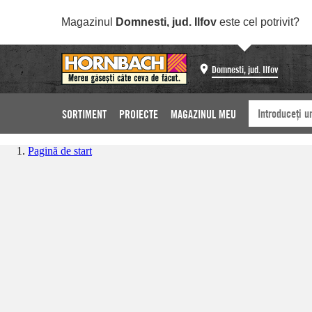
Magazinul
Domnesti, jud. Ilfov
este cel potrivit?
Domnesti, jud. Ilfov
SORTIMENT
PROIECTE
MAGAZINUL MEU
Pagină de start