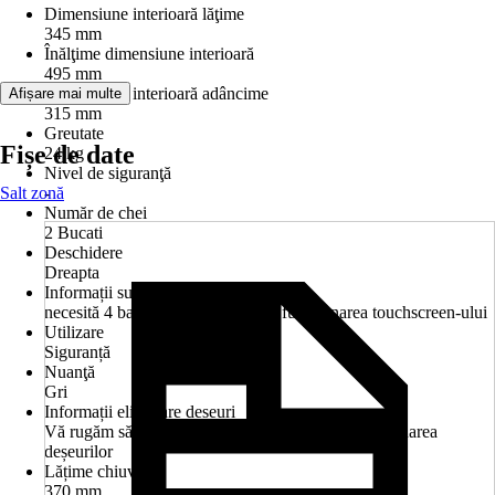
Dimensiune interioară lăţime
345 mm
Înălţime dimensiune interioară
495 mm
Dimensiune interioară adâncime
Afișare mai multe
315 mm
Greutate
Fișe de date
24 kg
Nivel de siguranţă
Salt zonă
-
Număr de chei
2 Bucati
Deschidere
Dreapta
Informații suplimentare
necesită 4 baterii AA 1,5V pentru funcționarea touchscreen-ului
Utilizare
Siguranță
Nuanţă
Gri
Informații eliminare deșeuri
Vă rugăm să respectați indicațiile cu privire la eliminarea
deșeurilor
Lățime chiuvetă
370 mm