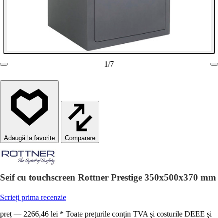
1
/
7
Comparare
Seif cu touchscreen Rottner Prestige 350x500x370 mm
Scrieți prima recenzie
preț — 2266,46 lei * Toate prețurile conțin TVA și costurile DEEE și