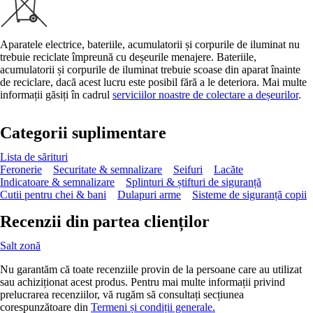
Aparatele electrice, bateriile, acumulatorii și corpurile de iluminat nu
trebuie reciclate împreună cu deșeurile menajere. Bateriile,
acumulatorii și corpurile de iluminat trebuie scoase din aparat înainte
de reciclare, dacă acest lucru este posibil fără a le deteriora. Mai multe
informații găsiți în cadrul
serviciilor noastre de colectare a deșeurilor
.
Categorii suplimentare
Lista de sărituri
Feronerie
Securitate & semnalizare
Seifuri
Lacăte
Indicatoare & semnalizare
Splinturi & știfturi de siguranță
Cutii pentru chei & bani
Dulapuri arme
Sisteme de siguranță copii
Recenzii din partea clienților
Salt zonă
Nu garantăm că toate recenziile provin de la persoane care au utilizat
sau achiziționat acest produs. Pentru mai multe informații privind
prelucrarea recenziilor, vă rugăm să consultați secțiunea
corespunzătoare din
Termeni și condiții generale.