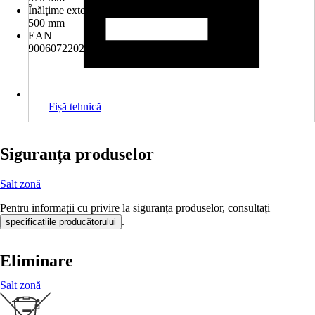
Înălţime exterioară
500 mm
EAN
9006072202381
Fișă tehnică
Siguranța produselor
Salt zonă
Pentru informații cu privire la siguranța produselor, consultați
.
specificațiile producătorului
Eliminare
Salt zonă