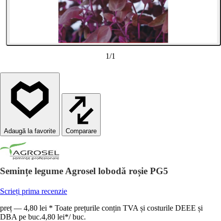
1
/
1
Comparare
Semințe legume Agrosel lobodă roșie PG5
Scrieți prima recenzie
preț — 4,80 lei * Toate prețurile conțin TVA și costurile DEEE și
DBA pe buc.
4,80 lei
*
/
buc.