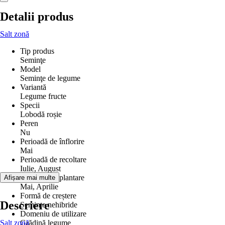
Detalii produs
Salt zonă
Tip produs
Seminţe
Model
Seminţe de legume
Variantă
Legume fructe
Specii
Lobodă roșie
Peren
Nu
Perioadă de înflorire
Mai
Perioadă de recoltare
Iulie, August
Perioada de plantare
Afișare mai multe
Mai, Aprilie
Formă de creștere
Descriere
Semințe nehibride
Domeniu de utilizare
Salt zonă
Grădină legume