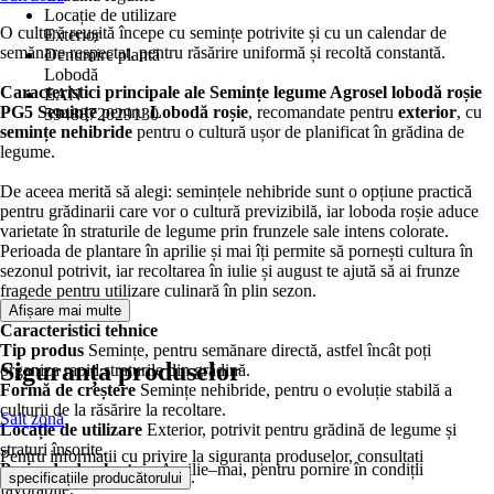
Locație de utilizare
O cultură reușită începe cu semințe potrivite și cu un calendar de
Exterior
semănare respectat, pentru răsărire uniformă și recoltă constantă.
Denumire plantă
Lobodă
Caracteristici principale ale Semințe legume Agrosel lobodă roșie
EAN
PG5
Semințe
pentru
Lobodă roșie
, recomandate pentru
exterior
, cu
5948872029130
semințe nehibride
pentru o cultură ușor de planificat în grădina de
legume.
De aceea merită să alegi: semințele nehibride sunt o opțiune practică
pentru grădinarii care vor o cultură previzibilă, iar loboda roșie aduce
varietate în straturile de legume prin frunzele sale intens colorate.
Perioada de plantare în aprilie și mai îți permite să pornești cultura în
sezonul potrivit, iar recoltarea în iulie și august te ajută să ai frunze
fragede pentru utilizare culinară în plin sezon.
Afișare mai multe
Caracteristici tehnice
Tip produs
Semințe, pentru semănare directă, astfel încât poți
Siguranța produselor
organiza rapid straturile din grădină.
Formă de creștere
Semințe nehibride, pentru o evoluție stabilă a
culturii de la răsărire la recoltare.
Salt zonă
Locație de utilizare
Exterior, potrivit pentru grădină de legume și
straturi însorite.
Pentru informații cu privire la siguranța produselor, consultați
Perioada de plantare
Aprilie–mai, pentru pornire în condiții
.
specificațiile producătorului
favorabile.