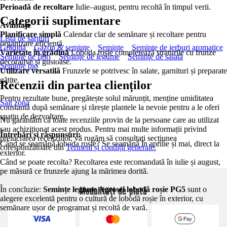
Perioadă de recoltare
Iulie–august, pentru recoltă în timpul verii.
Categorii suplimentare
Avantaje
Planificare simplă
Calendar clar de semănare și recoltare pentru
Lista de sărituri
organizare eficientă.
Grădină
Gazon & seminţe
Seminţe
Seminţe de ierburi aromatice
Varietate în grădină
Loboda roșie completează straturile cu frunze
Seminţe de flori
Seminţe de legume
Seminţe de salată
decorative și gustoase.
Semințe bio
Utilizare versatilă
Frunzele se potrivesc în salate, garnituri și preparate
gătite.
Recenzii din partea clienților
Pentru rezultate bune, pregătește solul mărunțit, menține umiditatea
Salt zonă
constantă după semănare și rărește plantele la nevoie pentru a le oferi
spațiu de dezvoltare.
Nu garantăm că toate recenziile provin de la persoane care au utilizat
sau achiziționat acest produs. Pentru mai multe informații privind
Întrebări și răspunsuri:
prelucrarea recenziilor, vă rugăm să consultați secțiunea
Când se seamănă loboda roșie? Se seamănă în aprilie și mai, direct la
corespunzătoare din
Termeni și condiții generale.
exterior.
Când se poate recolta? Recoltarea este recomandată în iulie și august,
pe măsură ce frunzele ajung la mărimea dorită.
Modalități de plată
În concluzie:
Semințe legume Agrosel lobodă roșie PG5
sunt o
alegere excelentă pentru o cultură de lobodă roșie în exterior, cu
semănare ușor de programat și recoltă de vară.