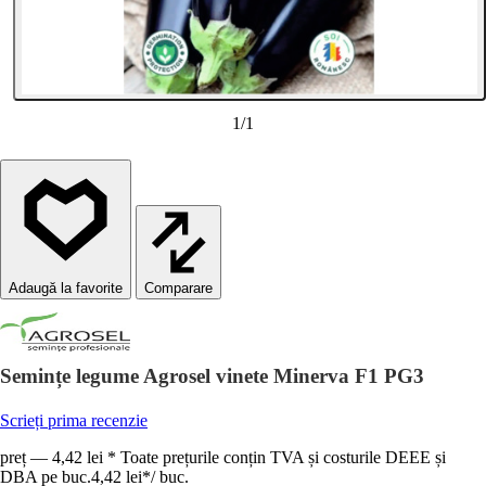
1
/
1
Comparare
Semințe legume Agrosel vinete Minerva F1 PG3
Scrieți prima recenzie
preț — 4,42 lei * Toate prețurile conțin TVA și costurile DEEE și
DBA pe buc.
4,42 lei
*
/
buc.