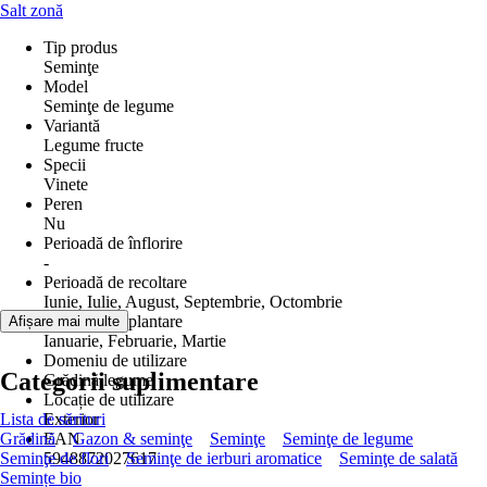
Salt zonă
Tip produs
Seminţe
Model
Seminţe de legume
Variantă
Legume fructe
Specii
Vinete
Peren
Nu
Perioadă de înflorire
-
Perioadă de recoltare
Iunie, Iulie, August, Septembrie, Octombrie
Perioada de plantare
Afișare mai multe
Ianuarie, Februarie, Martie
Domeniu de utilizare
Categorii suplimentare
Grădină legume
Locație de utilizare
Lista de sărituri
Exterior
Grădină
EAN
Gazon & seminţe
Seminţe
Seminţe de legume
Seminţe de flori
5948872027617
Seminţe de ierburi aromatice
Seminţe de salată
Semințe bio