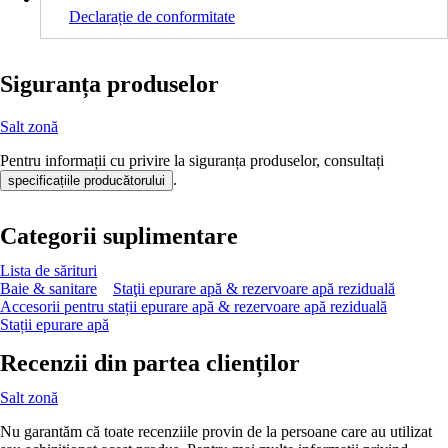
Declarație de conformitate
Siguranța produselor
Salt zonă
Pentru informații cu privire la siguranța produselor, consultați
.
specificațiile producătorului
Categorii suplimentare
Lista de sărituri
Baie & sanitare
Staţii epurare apă & rezervoare apă reziduală
Accesorii pentru stații epurare apă & rezervoare apă reziduală
Stații epurare apă
Recenzii din partea clienților
Salt zonă
Nu garantăm că toate recenziile provin de la persoane care au utilizat