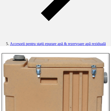
Accesorii pentru stații epurare apă & rezervoare apă reziduală