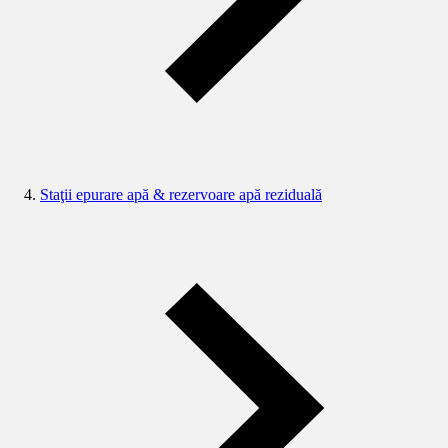
Staţii epurare apă & rezervoare apă reziduală