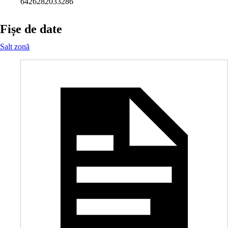
6426282033286
Fișe de date
Salt zonă