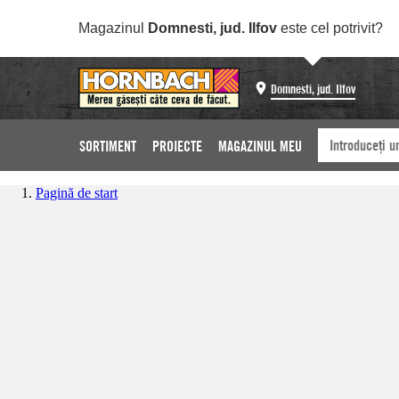
Magazinul
Domnesti, jud. Ilfov
este cel potrivit?
Domnesti, jud. Ilfov
SORTIMENT
PROIECTE
MAGAZINUL MEU
Pagină de start