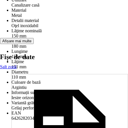
Canalizare casă
Material
Metal
Detalii material
Oţel inoxidabil
Lăţime nominală
150 mm
Înălţime
Afișare mai multe
180 mm
Lungime
Fișe de date
151 mm
Lăţime
Salt zonă
151 mm
Diametru
110 mm
Culoare de bază
Argintiu
Informații suplimentare
Iesire orizontala D110
Variantă grătar
Grilaj perforat
EAN
6426282034467