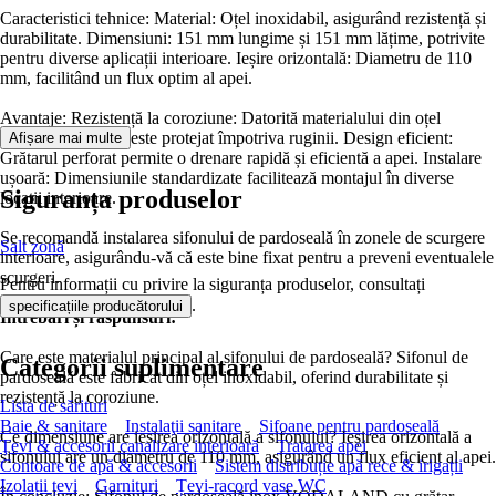
Caracteristici tehnice: Material: Oțel inoxidabil, asigurând rezistență și
durabilitate. Dimensiuni: 151 mm lungime și 151 mm lățime, potrivite
pentru diverse aplicații interioare. Ieșire orizontală: Diametru de 110
mm, facilitând un flux optim al apei.
Avantaje: Rezistență la coroziune: Datorită materialului din oțel
inoxidabil, sifonul este protejat împotriva ruginii. Design eficient:
Afișare mai multe
Grătarul perforat permite o drenare rapidă și eficientă a apei. Instalare
ușoară: Dimensiunile standardizate facilitează montajul în diverse
Siguranța produselor
locații interioare.
Se recomandă instalarea sifonului de pardoseală în zonele de scurgere
Salt zonă
interioare, asigurându-vă că este bine fixat pentru a preveni eventualele
scurgeri.
Pentru informații cu privire la siguranța produselor, consultați
.
specificațiile producătorului
Întrebări și răspunsuri:
Care este materialul principal al sifonului de pardoseală? Sifonul de
Categorii suplimentare
pardoseală este fabricat din oțel inoxidabil, oferind durabilitate și
rezistență la coroziune.
Lista de sărituri
Baie & sanitare
Instalaţii sanitare
Sifoane pentru pardoseală
Ce dimensiune are ieșirea orizontală a sifonului? Ieșirea orizontală a
Ţevi & accesorii canalizare interioară
Tratarea apei
sifonului are un diametru de 110 mm, asigurând un flux eficient al apei.
Contoare de apă & accesorii
Sistem distribuție apă rece & irigații
Izolații țevi
Garnituri
Țevi-racord vase WC