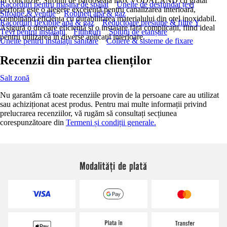
În concluzie: Sifonul de pardoseală inox VODALAND cu grătar
Racorduri pentru mașina de spălat
Unelte de desfundat țevi
perforat este o alegere excelentă pentru canalizarea interioară,
Sifoane & ventile
Robineți apă & gaz
combinând eficiența cu durabilitatea materialului din oțel inoxidabil.
Racorduri flexibile apă & gaz
Reductoare presiune & filtre Y
Asigură o drenare eficientă și o instalare fără complicații, fiind ideal
Țevi pentru instalații
Fitinguri
Soluții de etanșare
pentru utilizarea în diverse aplicații interioare.
Unelte pentru instalaţii sanitare
Coliere & sisteme de fixare
Recenzii din partea clienților
Salt zonă
Nu garantăm că toate recenziile provin de la persoane care au utilizat
sau achiziționat acest produs. Pentru mai multe informații privind
prelucrarea recenziilor, vă rugăm să consultați secțiunea
corespunzătoare din
Termeni și condiții generale.
Modalități de plată