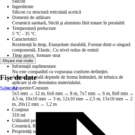
Silicon
Ingrediente
Silicon cu structură reticulată acetică
Domenii de utilizare
Ceramică sanitară, Sticlă şi aluminiu fără tratare în prealabil
Temperatură prelucrare
5 °C - 35 °C
Caracteristici
Rezistență în timp, Etanșeitate durabilă, Format dintr-o singură
componentă, Elastic, Cu nivel redus de emisii
Timp aprox. formare strat
7 min
Afișare mai multe
Informații suplimentare
Nu este compatibil cu vopseaua conform definiției.
Fișe de date
Acoperirea reală depinde de forma îmbinării, de tehnica de
aplicare și de densitatea materialului.
Salt zonă
Acoperire/Consum
5x5 mm → 12 m, 6x6 mm → 8 m, 7x7 mm → 6 m, 8x8 mm →
4,5 m, 10x10 mm → 3 m, 12x10 mm →2,5 m, 15x10 mm → 2
m, 20x12 mm → 1,2 m
Conţinut
310 ml
Utilizabil pentru
Ceramică, Rosturi
Proprietăţi substructură