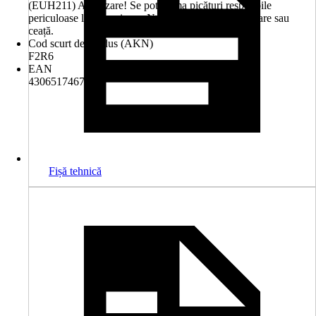
(EUH211) Avertizare! Se pot forma picături respirabile
periculoase la pulverizare. Nu respirați prin pulverizare sau
ceață.
Cod scurt de produs (AKN)
F2R6
EAN
4306517467777
Fișă tehnică