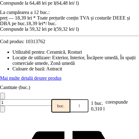
Corespunde la 64,48 lei pe l
(
64,48 lei
/
l
)
La cumpărarea a 12 buc.:
preț — 18,39 lei * Toate prețurile conțin TVA și costurile DEEE și
DBA pe buc.
18,39 lei
*
/
buc.
Corespunde la 59,32 lei pe l
(
59,32 lei
/
l
)
Cod produs:
10313762
Utilizabil pentru
:
Ceramică, Rosturi
Locație de utilizare
:
Exterior, Interior, Încăpere umedă, În spații
comerciale umede, Zonă umedă
Culoare de bază
:
Antracit
Mai multe detalii despre produs
Cantitate (buc.)
corespunde
1 buc.
buc.
l
0,310 l