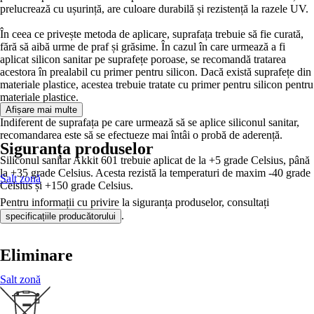
prelucrează cu ușurință, are culoare durabilă și rezistență la razele UV.
În ceea ce privește metoda de aplicare, suprafața trebuie să fie curată,
fără să aibă urme de praf și grăsime. În cazul în care urmează a fi
aplicat silicon sanitar pe suprafețe poroase, se recomandă tratarea
acestora în prealabil cu primer pentru silicon. Dacă există suprafețe din
materiale plastice, acestea trebuie tratate cu primer pentru silicon pentru
materiale plastice.
Afișare mai multe
Indiferent de suprafața pe care urmează să se aplice siliconul sanitar,
recomandarea este să se efectueze mai întâi o probă de aderență.
Siguranța produselor
Siliconul sanitar Akkit 601 trebuie aplicat de la +5 grade Celsius, până
la +35 grade Celsius. Acesta rezistă la temperaturi de maxim -40 grade
Salt zonă
Celsius și +150 grade Celsius.
Pentru informații cu privire la siguranța produselor, consultați
.
specificațiile producătorului
Eliminare
Salt zonă