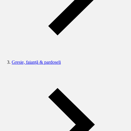
Gresie, faianță & pardoseli