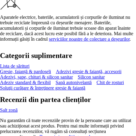
Aparatele electrice, bateriile, acumulatorii și corpurile de iluminat nu
trebuie reciclate împreună cu deșeurile menajere. Bateriile,
acumulatorii și corpurile de iluminat trebuie scoase din aparat înainte
de reciclare, dacă acest lucru este posibil fără a le deteriora. Mai multe
informații găsiți în cadrul
serviciilor noastre de colectare a deșeurilor
.
Categorii suplimentare
Lista de sărituri
Gresie, faianță & pardoseli
Adezivi gresie & faianță, accesorii
Adezivi, șape, chituri & silicon sanitar
Silicon sanitar
Adeziv standard & flexibil
Şapă autonivelantă
Chit de rosturi
Soluţii curăţare & întreţinere gresie & faianţă
Recenzii din partea clienților
Salt zonă
Nu garantăm că toate recenziile provin de la persoane care au utilizat
sau achiziționat acest produs. Pentru mai multe informații privind
prelucrarea recenziilor, vă rugăm să consultați secțiunea