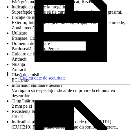
Fără grăsime, Curat, Fără praf, Uscat, Rezistent
Indicaţie cu privire la pregătire
Suprafețele trebuie să fie curate, fără urme de praf și grăsimi.
Locație de utilizare
Exterior, Interior, Încăpere umedă, În spații comerciale umede,
Zonă umedă
Utilizare
Etanşare, Completare
Domeniu de utilizare
Pardoseală, Tavan, Perete
Culoare de bază
Antracit
Nuanţă
Antracit
Clasă de emisii
Fișă cu date de securitate
EC1 plus
Informații eliminare deșeuri
Vă rugăm să respectați indicațiile cu privire la eliminarea
deșeurilor
Timp întărire
2 mm pe zi
Rezistenţa la temperatură (până la)
150 °C
Indicații suplimentare privind pericolele (codare EUH)
(EUH210) Fişa cu date de securitate disponibilă la cerere.,