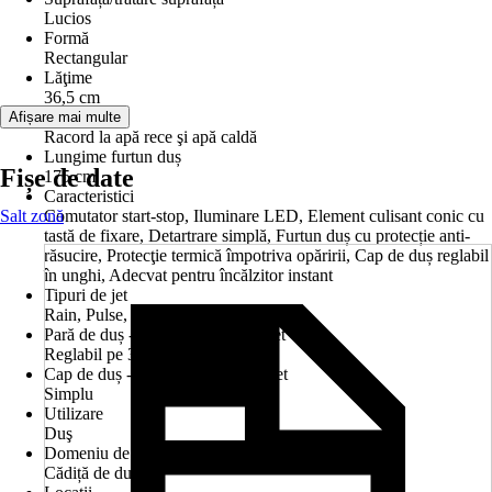
Lucios
Formă
Rectangular
Lăţime
36,5 cm
Racord
Afișare mai multe
Racord la apă rece şi apă caldă
Lungime furtun duș
Fișe de date
175 cm
Caracteristici
Salt zonă
Comutator start-stop, Iluminare LED, Element culisant conic cu
tastă de fixare, Detartrare simplă, Furtun duș cu protecție anti-
răsucire, Protecţie termică împotriva opăririi, Cap de duș reglabil
în unghi, Adecvat pentru încălzitor instant
Tipuri de jet
Rain, Pulse, Intens
Pară de duș - număr de tipuri de jet
Reglabil pe 3 poziţii
Cap de duș - Număr de tipuri de jet
Simplu
Utilizare
Duş
Domeniu de utilizare
Cădiță de duș