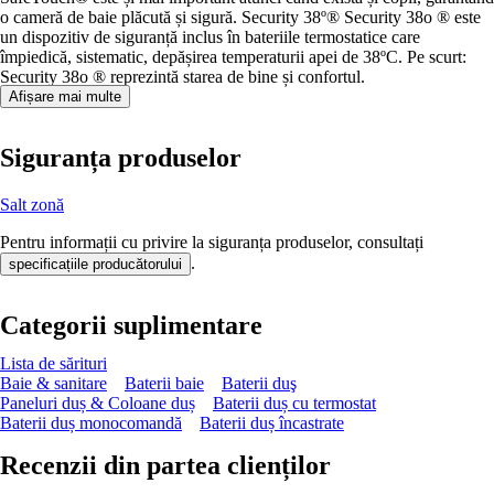
o cameră de baie plăcută și sigură. Security 38º® Security 38o ® este
un dispozitiv de siguranță inclus în bateriile termostatice care
împiedică, sistematic, depășirea temperaturii apei de 38ºC. Pe scurt:
Security 38o ® reprezintă starea de bine și confortul.
Afișare mai multe
Siguranța produselor
Salt zonă
Pentru informații cu privire la siguranța produselor, consultați
.
specificațiile producătorului
Categorii suplimentare
Lista de sărituri
Baie & sanitare
Baterii baie
Baterii duş
Paneluri duș & Coloane duș
Baterii duș cu termostat
Baterii duș monocomandă
Baterii duș încastrate
Recenzii din partea clienților