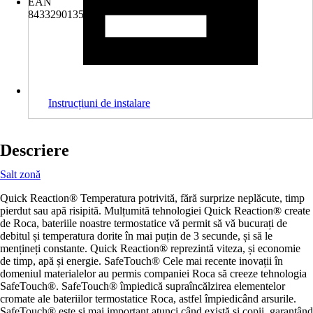
EAN
8433290135565
Instrucțiuni de instalare
Descriere
Salt zonă
Quick Reaction® Temperatura potrivită, fără surprize neplăcute, timp
pierdut sau apă risipită. Mulțumită tehnologiei Quick Reaction® create
de Roca, bateriile noastre termostatice vă permit să vă bucurați de
debitul și temperatura dorite în mai puțin de 3 secunde, și să le
mențineți constante. Quick Reaction® reprezintă viteza, și economie
de timp, apă și energie. SafeTouch® Cele mai recente inovații în
domeniul materialelor au permis companiei Roca să creeze tehnologia
SafeTouch®. SafeTouch® împiedică supraîncălzirea elementelor
cromate ale bateriilor termostatice Roca, astfel împiedicând arsurile.
SafeTouch® este și mai important atunci când există și copii, garantând