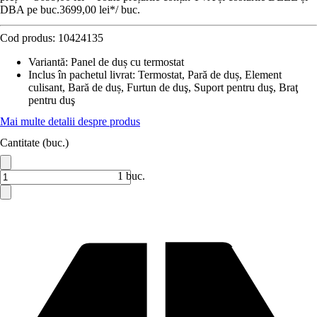
DBA pe buc.
3699,00 lei
*
/
buc.
Cod produs:
10424135
Variantă
:
Panel de duș cu termostat
Inclus în pachetul livrat
:
Termostat, Pară de duș, Element
culisant, Bară de duș, Furtun de duş, Suport pentru duş, Braţ
pentru duş
Mai multe detalii despre produs
Cantitate (buc.)
1 buc.