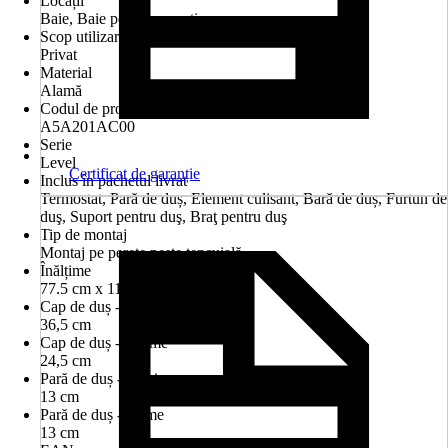
Locații
Baie, Baie pentru oaspeți
Scop utilizare
Privat
Material
Alamă
Codul de produs al producătorului
A5A201AC00
Serie
Level
Certificat de garanție
Inclus în pachetul livrat
Termostat, Pară de duș, Element culisant, Bară de duș, Furtun de
duş, Suport pentru duş, Braţ pentru duş
Tip de montaj
Montaj pe perete peste tencuială
Înălțime
77.5 cm x 117.5 cm
Cap de duș - Lungime
36,5 cm
Cap de duș - Lățime
24,5 cm
Pară de duș - lungime
13 cm
Pară de duș - lățime
13 cm