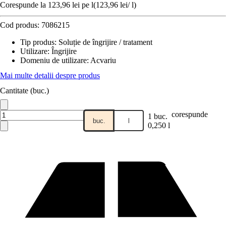
Corespunde la 123,96 lei pe l
(
123,96 lei
/
l
)
Cod produs:
7086215
Tip produs
:
Soluție de îngrijire / tratament
Utilizare
:
Îngrijire
Domeniu de utilizare
:
Acvariu
Mai multe detalii despre produs
Cantitate (buc.)
corespunde
1 buc.
buc.
l
0,250 l