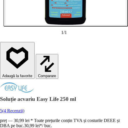
1
/
1
Comparare
Soluție acvariu Easy Life 250 ml
5
(4 Recenzii)
preț — 30,99 lei * Toate prețurile conțin TVA și costurile DEEE și
DBA pe buc.
30,99 lei
*
/
buc.