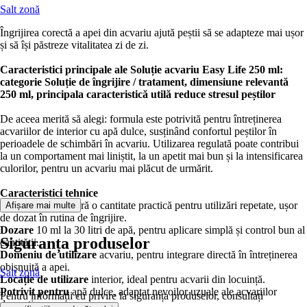
Salt zonă
Îngrijirea corectă a apei din acvariu ajută peștii să se adapteze mai ușor
și să își păstreze vitalitatea zi de zi.
Caracteristici principale ale Soluție acvariu Easy Life 250 ml:
categorie Soluție de îngrijire / tratament, dimensiune relevantă
250 ml, principala caracteristică utilă reduce stresul peștilor
De aceea merită să alegi: formula este potrivită pentru întreținerea
acvariilor de interior cu apă dulce, susținând confortul peștilor în
perioadele de schimbări în acvariu. Utilizarea regulată poate contribui
la un comportament mai liniștit, la un apetit mai bun și la intensificarea
culorilor, pentru un acvariu mai plăcut de urmărit.
Caracteristici tehnice
Volum 250 ml
oferă o cantitate practică pentru utilizări repetate, ușor
Afișare mai multe
de dozat în rutina de îngrijire.
Dozare
10 ml la 30 litri de apă, pentru aplicare simplă și control bun al
Siguranța produselor
cantității.
Domeniu de utilizare
acvariu, pentru integrare directă în întreținerea
obișnuită a apei.
Salt zonă
Locație de utilizare
interior, ideal pentru acvarii din locuință.
Potrivit pentru
apă dulce, adaptat nevoilor uzuale ale acvariilor
Pentru informații cu privire la siguranța produselor, consultați
domestice.