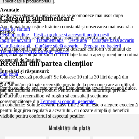
.
specificațiile producătorului
Avantaje
Reducerea stresului ajută peștii să se acomodeze mai ușor după
Categorii suplimentare
intervenții în acvariu.
Apetit mai bun susține hrănirea constantă și observarea mai ușoară a
Lista de sărituri
peștilor.
Petshop online
Pești - produse și accesorii pentru pești
Culori mai intense îmbunătățesc aspectul general al acvariului.
Îngrijire acvariu
Tratament apă
Teste apă
Curăţare bază acvariu
Clarificator apă
Curăţare sticlă acvariu
Preparat cu bacterii
Agită flaconul înainte de utilizare și dozează conform volumului de
Tratamente pești & broaște țestoase
apă; adaugă soluția în zona cu circulație bună a apei și menține o rutină
constantă de îngrijire.
Recenzii din partea clienților
Întrebări și răspunsuri:
Salt zonă
Cum se dozează produsul? Se folosesc 10 ml la 30 litri de apă din
acvariu.
Nu garantăm că toate recenziile provin de la persoane care au utilizat
Pentru ce tip de apă este potrivit? Este destinat acvariilor cu apă dulce,
sau achiziționat acest produs. Pentru mai multe informații privind
la interior.
prelucrarea recenziilor, vă rugăm să consultați secțiunea
corespunzătoare din
Termeni și condiții generale.
În concluzie: Soluție acvariu Easy Life 250 ml este o alegere excelentă
pentru îngrijirea regulată a acvariului, cu dozare simplă și beneficii
vizibile pentru confortul și aspectul peștilor.
Modalități de plată