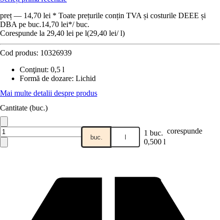
preț — 14,70 lei * Toate prețurile conțin TVA și costurile DEEE și
DBA pe buc.
14,70 lei
*
/
buc.
Corespunde la 29,40 lei pe l
(
29,40 lei
/
l
)
Cod produs:
10326939
Conţinut
:
0,5 l
Formă de dozare
:
Lichid
Mai multe detalii despre produs
Cantitate (buc.)
corespunde
1 buc.
buc.
l
0,500 l