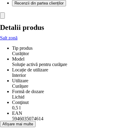
Recenzii din partea clienților
Detalii produs
Salt zonă
Tip produs
Curățitor
Model
Soluţie activă pentru curăţare
Locație de utilizare
Interior
Utilizare
Curățare
Formă de dozare
Lichid
Conţinut
0,5 l
EAN
5946035074614
Afișare mai multe