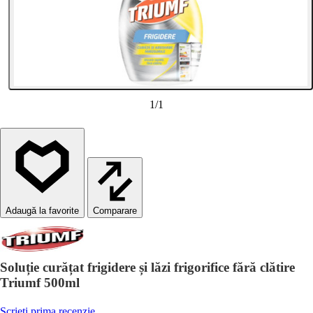
1
/
1
Comparare
Soluție curățat frigidere și lăzi frigorifice fără clătire
Triumf 500ml
Scrieți prima recenzie