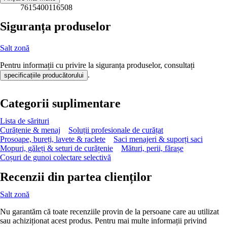
7615400116508
Siguranța produselor
Salt zonă
Pentru informații cu privire la siguranța produselor, consultați
.
specificațiile producătorului
Categorii suplimentare
Lista de sărituri
Curățenie & menaj
Soluții profesionale de curățat
Prosoape, bureți, lavete & raclete
Saci menajeri & suporți saci
Mopuri, găleți & seturi de curățenie
Mături, perii, fărașe
Coșuri de gunoi colectare selectivă
Recenzii din partea clienților
Salt zonă
Nu garantăm că toate recenziile provin de la persoane care au utilizat
sau achiziționat acest produs. Pentru mai multe informații privind