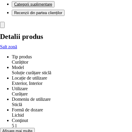
Categorii suplimentare
Recenzii din partea clienților
Detalii produs
Salt zonă
Tip produs
Curățitor
Model
Soluție curățare sticlă
Locație de utilizare
Exterior, Interior
Utilizare
Curățare
Domeniu de utilizare
Sticlă
Formă de dozare
Lichid
Conţinut
5 l
EAN
Afișare mai multe