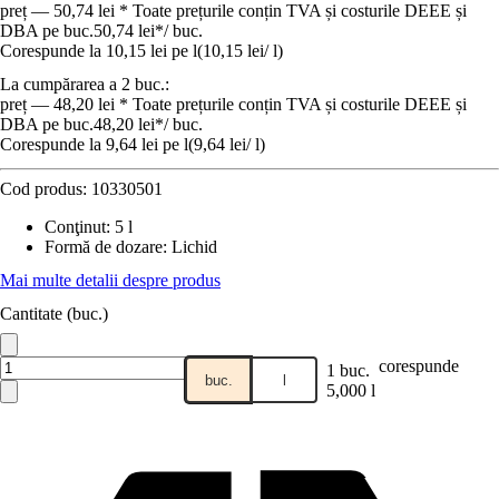
preț — 50,74 lei * Toate prețurile conțin TVA și costurile DEEE și
DBA pe buc.
50,74 lei
*
/
buc.
Corespunde la 10,15 lei pe l
(
10,15 lei
/
l
)
La cumpărarea a 2 buc.:
preț — 48,20 lei * Toate prețurile conțin TVA și costurile DEEE și
DBA pe buc.
48,20 lei
*
/
buc.
Corespunde la 9,64 lei pe l
(
9,64 lei
/
l
)
Cod produs:
10330501
Conţinut
:
5 l
Formă de dozare
:
Lichid
Mai multe detalii despre produs
Cantitate (buc.)
corespunde
1 buc.
buc.
l
5,000 l