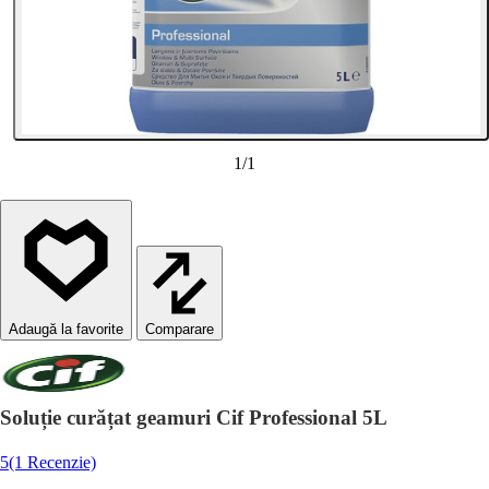
1
/
1
Comparare
Soluție curățat geamuri Cif Professional 5L
5
(1 Recenzie)