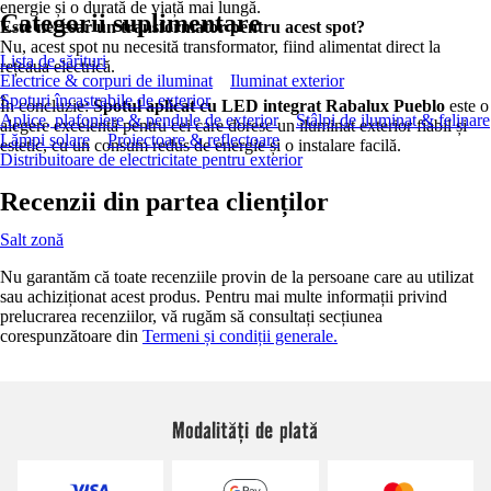
energie și o durată de viață mai lungă.
Categorii suplimentare
Este necesar un transformator pentru acest spot?
Nu, acest spot nu necesită transformator, fiind alimentat direct la
Lista de sărituri
rețeaua electrică.
Electrice & corpuri de iluminat
Iluminat exterior
Spoturi încastrabile de exterior
În concluzie:
Spotul aplicat cu LED integrat Rabalux Pueblo
este o
Aplice, plafoniere & pendule de exterior
Stâlpi de iluminat & felinare
alegere excelentă pentru cei care doresc un iluminat exterior fiabil și
Lămpi solare
Proiectoare & reflectoare
estetic, cu un consum redus de energie și o instalare facilă.
Distribuitoare de electricitate pentru exterior
Recenzii din partea clienților
Salt zonă
Nu garantăm că toate recenziile provin de la persoane care au utilizat
sau achiziționat acest produs. Pentru mai multe informații privind
prelucrarea recenziilor, vă rugăm să consultați secțiunea
corespunzătoare din
Termeni și condiții generale.
Modalități de plată