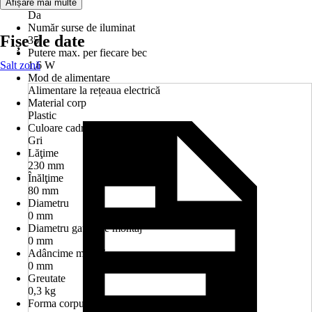
Bec inclus
Afișare mai multe
Da
Număr surse de iluminat
Fișe de date
35
Putere max. per fiecare bec
Salt zonă
1,6 W
Mod de alimentare
Alimentare la rețeaua electrică
Material corp
Plastic
Culoare cadru
Gri
Lăţime
230 mm
Înălţime
80 mm
Diametru
0 mm
Diametru gaură de montaj
0 mm
Adâncime montaj
0 mm
Greutate
0,3 kg
Forma corpului de iluminat