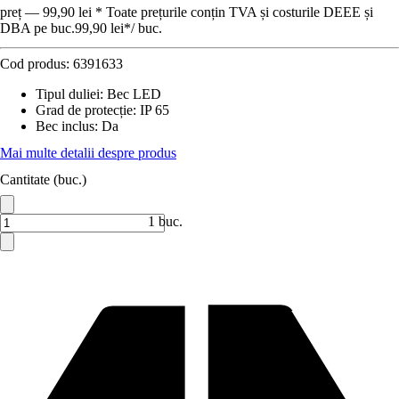
preț — 99,90 lei * Toate prețurile conțin TVA și costurile DEEE și
DBA pe buc.
99,90 lei
*
/
buc.
Cod produs:
6391633
Tipul duliei
:
Bec LED
Grad de protecție
:
IP 65
Bec inclus
:
Da
Mai multe detalii despre produs
Cantitate (buc.)
1 buc.