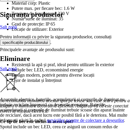
Material corp: Plastic
Putere max. per fiecare bec: 1.6 W
Siguranța produselor
Tensiune de funcționare: 230 V
Număr surse de iluminat: 35
Grad de protecție: IP 65
Salt zonă
Locație de utilizare: Exterior
Pentru informații cu privire la siguranța produselor, consultați
.
specificațiile producătorului
Principalele avantaje ale produsului sunt:
Eliminare
Rezistență la apă și praf, ideal pentru utilizare în exterior
Salt zonă
Include bec LED, economisind energie
Design modern, potrivit pentru diverse locații
Ușor de instalat și întreținut
Aparatele electrice, bateriile, acumulatorii și corpurile de iluminat nu
Se recomandă montarea acestui spot pe terase sau case scării pentru a
trebuie reciclate împreună cu deșeurile menajere. Bateriile,
asigura o iluminare decorativă eficientă. Asigurați-vă că este conectat
acumulatorii și corpurile de iluminat trebuie scoase din aparat înainte
corect la rețeaua electrică.
de reciclare, dacă acest lucru este posibil fără a le deteriora. Mai multe
informații găsiți în cadrul
serviciilor noastre de colectare a deșeurilor
.
Ce tip de bec este inclus în acest spot?
Spotul include un bec LED, ceea ce asigură un consum redus de