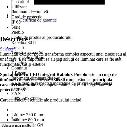
Cu colțuri
Utilizare
Iluminare decorativă
Grad de protecție
Certificat de garanție
IP 65
Serie
Pueblo
Codul de produs al producătorului
Descriere
Rabalux 8011
Locații
Salt zonă
Terasă, Casa scării
Iluminatul exterior poate transforma complet aspectul unei terase sau al
Locație de utilizare
unei case. Este important să alegeți soluții de iluminat care să fie atât
Exterior
funcționale, cât și estetice.
Conţinut
1 Bucati
Spot aplicat cu LED integrat Rabalux Pueblo
este un
corp de
Informații eliminare deșeuri
iluminat
cu dimensiunea de
230x80 mm
, având ca
principala
Vă rugăm să respectați indicațiile cu privire la eliminarea
caracteristică utilă
rezistența la intemperii datorită gradului de
deșeurilor
protecție IP65.
EAN
5998250380117
Caracteristicile esențiale ale produsului includ:
Lățime: 230.0 mm
Înălțime: 80.0 mm
Culoare corp: Gri
Afișare mai multe