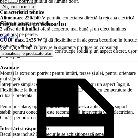
bec LED potrivit stilului de lumină dorit.
Afișare mai multe
Caracteristici tehnice
Alimentare 220/240 V
permite conectarea directă la rețeaua electrică
Siguranța produselor
pentru funcționare stabilă.
2 surse de iluminat
oferă acoperire mai bună și un efect luminos
echilibrat pe perete.
Salt zonă
GU10, max. 2x35 W
îți dă flexibilitate în alegerea becurilor, în funcție
de intensitatea dorită.
Pentru informații cu privire la siguranța produselor, consultați
Aluminiu, negru
asigură o construcție solidă și un aspect discret, ușor
.
specificațiile producătorului
de integrat.
Avantaje
Montaj la exterior: potrivit pentru intrări, terase și alei, pentru orientare
mai sigură.
Întreținere simplă: suprafața se curăță ușor, pentru un aspect îngrijit.
Flexibilitate la iluminare: alegi becuri LED GU10 cu temperatura de
culoare preferată.
Pentru instalare, oprește alimentarea și fixează aplica pe un suport
stabil; pentru conectare, este recomandată intervenția unui electrician.
Curăță periodic cu o lavetă moale, fără substanțe abrazive.
Întrebări și răspunsuri:
Becul este inclus? Nu, becurile se achiziționează separat.