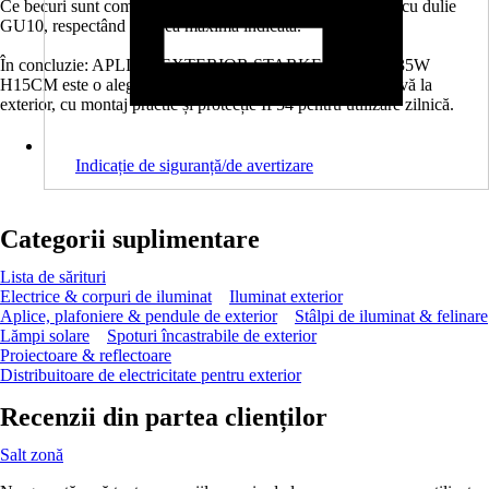
Ce becuri sunt compatibile? Sunt compatibile becuri LED cu dulie
GU10, respectând puterea maximă indicată.
În concluzie: APLICĂ EXTERIOR STARKE GU10 2X35W
H15CM este o alegere excelentă pentru iluminare decorativă la
exterior, cu montaj practic și protecție IP54 pentru utilizare zilnică.
Indicație de siguranță/de avertizare
Categorii suplimentare
Lista de sărituri
Electrice & corpuri de iluminat
Iluminat exterior
Aplice, plafoniere & pendule de exterior
Stâlpi de iluminat & felinare
Lămpi solare
Spoturi încastrabile de exterior
Proiectoare & reflectoare
Distribuitoare de electricitate pentru exterior
Recenzii din partea clienților
Salt zonă