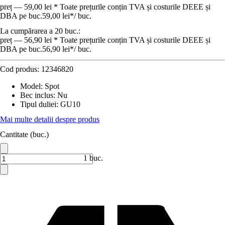
preț — 59,00 lei * Toate prețurile conțin TVA și costurile DEEE și
DBA pe buc.
59,00 lei
*
/
buc.
La cumpărarea a 20 buc.:
preț — 56,90 lei * Toate prețurile conțin TVA și costurile DEEE și
DBA pe buc.
56,90 lei
*
/
buc.
Cod produs:
12346820
Model
:
Spot
Bec inclus
:
Nu
Tipul duliei
:
GU10
Mai multe detalii despre produs
Cantitate (buc.)
1 buc.