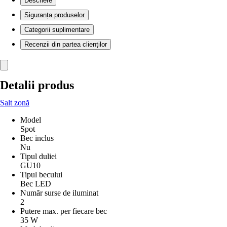
Descriere
Siguranța produselor
Categorii suplimentare
Recenzii din partea clienților
Detalii produs
Salt zonă
Model
Spot
Bec inclus
Nu
Tipul duliei
GU10
Tipul becului
Bec LED
Număr surse de iluminat
2
Putere max. per fiecare bec
35 W