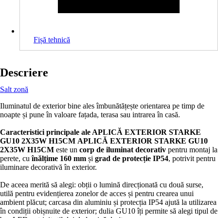
Fișă tehnică
Descriere
Salt zonă
Iluminatul de exterior bine ales îmbunătățește orientarea pe timp de
noapte și pune în valoare fațada, terasa sau intrarea în casă.
Caracteristici principale ale APLICĂ EXTERIOR STARKE
GU10 2X35W H15CM
APLICĂ EXTERIOR STARKE GU10
2X35W H15CM
este un
corp de iluminat decorativ
pentru montaj la
perete, cu
înălțime 160 mm
și
grad de protecție IP54
, potrivit pentru
iluminare decorativă în exterior.
De aceea merită să alegi: obții o lumină direcționată cu două surse,
utilă pentru evidențierea zonelor de acces și pentru crearea unui
ambient plăcut; carcasa din aluminiu și protecția IP54 ajută la utilizarea
în condiții obișnuite de exterior; dulia GU10 îți permite să alegi tipul de