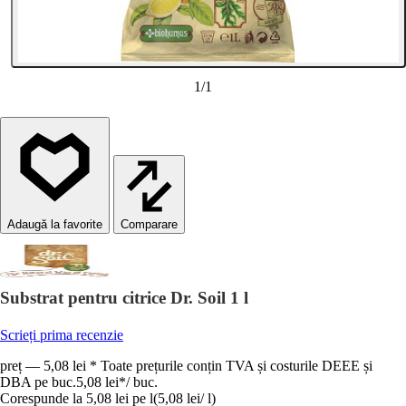
1
/
1
Comparare
Substrat pentru citrice Dr. Soil 1 l
Scrieți prima recenzie
preț — 5,08 lei * Toate prețurile conțin TVA și costurile DEEE și
DBA pe buc.
5,08 lei
*
/
buc.
Corespunde la 5,08 lei pe l
(
5,08 lei
/
l
)