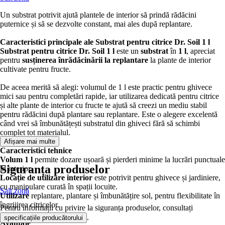
Un substrat potrivit ajută plantele de interior să prindă rădăcini
puternice și să se dezvolte constant, mai ales după replantare.
Caracteristici principale ale Substrat pentru citrice Dr. Soil 1 l
Substrat pentru citrice Dr. Soil 1 l
este un
substrat
în
1 l
, apreciat
pentru
susținerea înrădăcinării la replantare
la plante de interior
cultivate pentru fructe.
De aceea merită să alegi: volumul de 1 l este practic pentru ghivece
mici sau pentru completări rapide, iar utilizarea dedicată pentru citrice
și alte plante de interior cu fructe te ajută să creezi un mediu stabil
pentru rădăcini după plantare sau replantare. Este o alegere excelentă
când vrei să îmbunătățești substratul din ghiveci fără să schimbi
complet tot materialul.
Afișare mai multe
Caracteristici tehnice
Volum 1 l
permite dozare ușoară și pierderi minime la lucrări punctuale
Siguranța produselor
în interior.
Locație de utilizare interior
este potrivit pentru ghivece și jardiniere,
cu manipulare curată în spații locuite.
Salt zonă
Utilizare
replantare, plantare și îmbunătățire sol, pentru flexibilitate în
îngrijirea citricelor.
Pentru informații cu privire la siguranța produselor, consultați
.
specificațiile producătorului
Avantaje