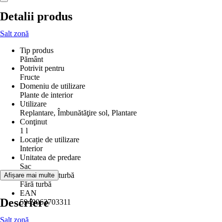
Detalii produs
Salt zonă
Tip produs
Pământ
Potrivit pentru
Fructe
Domeniu de utilizare
Plante de interior
Utilizare
Replantare, Îmbunătăţire sol, Plantare
Conţinut
1 l
Locație de utilizare
Interior
Unitatea de predare
Sac
Conținut de turbă
Afișare mai multe
Fără turbă
EAN
Descriere
5949062703311
Salt zonă