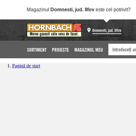
Magazinul
Domnesti, jud. Ilfov
este cel potrivit?
Domnesti, jud. Ilfov
SORTIMENT
PROIECTE
MAGAZINUL MEU
Pagină de start