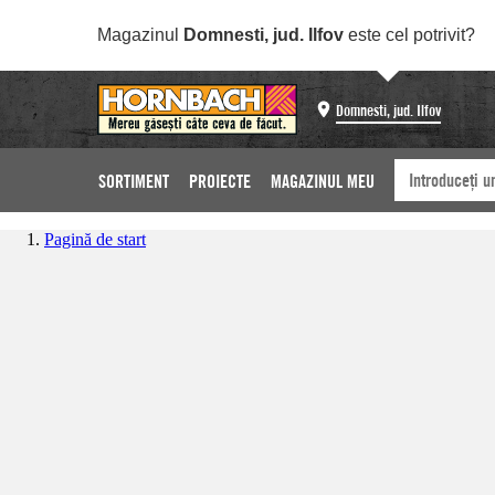
Magazinul
Domnesti, jud. Ilfov
este cel potrivit?
Domnesti, jud. Ilfov
SORTIMENT
PROIECTE
MAGAZINUL MEU
Pagină de start