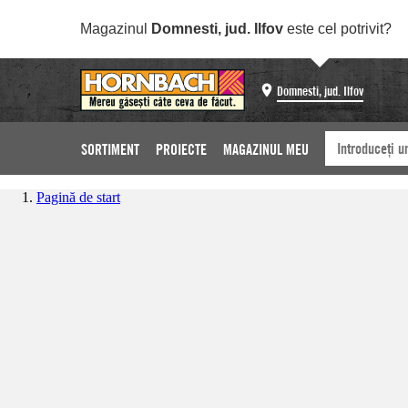
Magazinul
Domnesti, jud. Ilfov
este cel potrivit?
Domnesti, jud. Ilfov
SORTIMENT
PROIECTE
MAGAZINUL MEU
Pagină de start