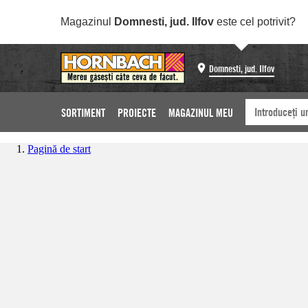
Magazinul
Domnesti, jud. Ilfov
este cel potrivit?
Domnesti, jud. Ilfov
SORTIMENT
PROIECTE
MAGAZINUL MEU
Pagină de start