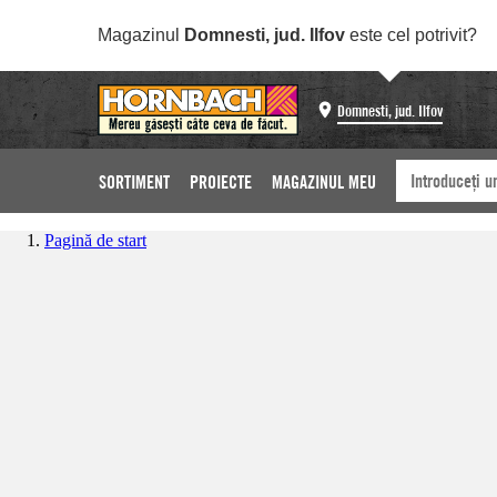
Magazinul
Domnesti, jud. Ilfov
este cel potrivit?
Domnesti, jud. Ilfov
SORTIMENT
PROIECTE
MAGAZINUL MEU
Pagină de start