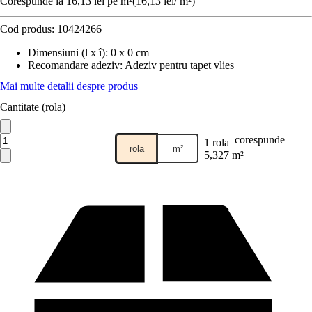
Corespunde la 16,13 lei pe m²
(
16,13 lei
/
m²
)
Cod produs:
10424266
Dimensiuni (l x î)
:
0 x 0 cm
Recomandare adeziv
:
Adeziv pentru tapet vlies
Mai multe detalii despre produs
Cantitate (rola)
corespunde
1 rola
rola
m²
5,327 m²