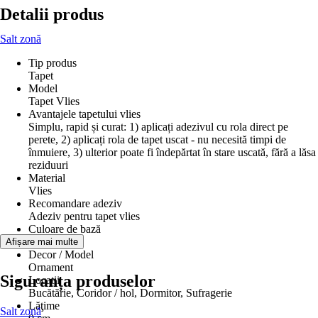
Detalii produs
Salt zonă
Tip produs
Tapet
Model
Tapet Vlies
Avantajele tapetului vlies
Simplu, rapid și curat: 1) aplicați adezivul cu rola direct pe
perete, 2) aplicați rola de tapet uscat - nu necesită timpi de
înmuiere, 3) ulterior poate fi îndepărtat în stare uscată, fără a lăsa
reziduuri
Material
Vlies
Recomandare adeziv
Adeziv pentru tapet vlies
Culoare de bază
Gri
Afișare mai multe
Decor / Model
Ornament
Siguranța produselor
Locații
Bucătărie, Coridor / hol, Dormitor, Sufragerie
Lăţime
Salt zonă