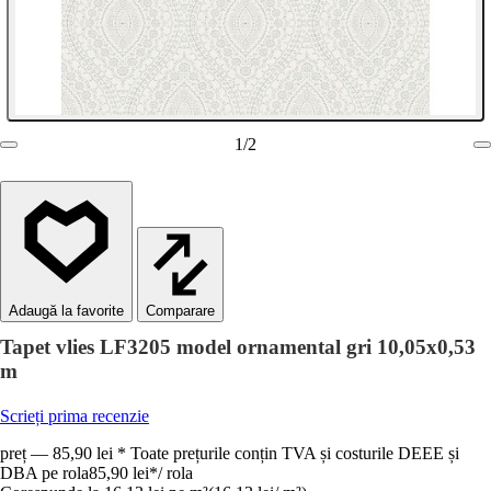
1
/
2
Comparare
Tapet vlies LF3205 model ornamental gri 10,05x0,53
m
Scrieți prima recenzie
preț — 85,90 lei * Toate prețurile conțin TVA și costurile DEEE și
DBA pe rola
85,90 lei
*
/
rola