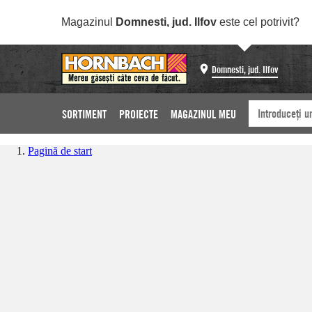
Magazinul
Domnesti, jud. Ilfov
este cel potrivit?
Domnesti, jud. Ilfov
SORTIMENT
PROIECTE
MAGAZINUL MEU
Pagină de start