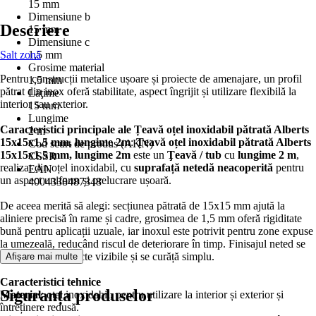
15 mm
Dimensiune b
Descriere
15 mm
Dimensiune c
Salt zonă
1,5 mm
Grosime material
Pentru construcții metalice ușoare și proiecte de amenajare, un profil
1,5 mm
pătrat din inox oferă stabilitate, aspect îngrijit și utilizare flexibilă la
Lăţime
interior sau exterior.
15 mm
Lungime
Caracteristici principale ale Țeavă oțel inoxidabil pătrată Alberts
2 m
15x15x1,5 mm, lungime 2m
:
Țeavă oțel inoxidabil pătrată Alberts
Cod scurt de produs (AKN)
15x15x1,5 mm, lungime 2m
este un
Ţeavă / tub
cu
lungime 2 m
,
CSSR
realizat din oțel inoxidabil, cu
suprafață netedă neacoperită
pentru
EAN
un aspect uniform și prelucrare ușoară.
4004338487348
De aceea merită să alegi: secțiunea pătrată de 15x15 mm ajută la
aliniere precisă în rame și cadre, grosimea de 1,5 mm oferă rigiditate
bună pentru aplicații uzuale, iar inoxul este potrivit pentru zone expuse
la umezeală, reducând riscul de deteriorare în timp. Finisajul neted se
potrivește în proiecte vizibile și se curăță simplu.
Afișare mai multe
Caracteristici tehnice
Siguranța produselor
Material
: oțel inoxidabil, pentru utilizare la interior și exterior și
întreținere redusă.