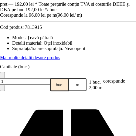
preț — 192,00 lei * Toate prețurile conțin TVA și costurile DEEE și
DBA pe buc.
192,00 lei
*
/
buc.
Corespunde la 96,00 lei pe m
(
96,00 lei
/
m
)
Cod produs:
7813915
Model
:
Ţeavă pătrată
Detalii material
:
Oţel inoxidabil
Suprafață/tratare suprafață
:
Neacoperit
Mai multe detalii despre produs
Cantitate (buc.)
corespunde
1 buc.
buc.
m
2,00 m