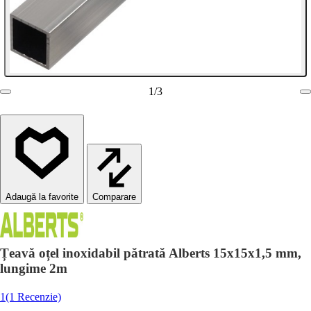
1
/
3
Comparare
Țeavă oțel inoxidabil pătrată Alberts 15x15x1,5 mm,
lungime 2m
1
(1 Recenzie)