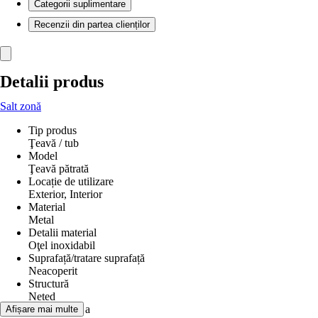
Categorii suplimentare
Recenzii din partea clienților
Detalii produs
Salt zonă
Tip produs
Ţeavă / tub
Model
Ţeavă pătrată
Locație de utilizare
Exterior, Interior
Material
Metal
Detalii material
Oţel inoxidabil
Suprafață/tratare suprafață
Neacoperit
Structură
Neted
Dimensiune a
Afișare mai multe