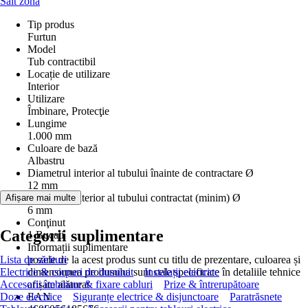
Salt zonă
Tip produs
Furtun
Model
Tub contractibil
Locație de utilizare
Interior
Utilizare
Îmbinare, Protecţie
Lungime
1.000 mm
Culoare de bază
Albastru
Diametrul interior al tubului înainte de contractare Ø
12 mm
Diametrul interior al tubului contractat (minim) Ø
Afișare mai multe
6 mm
Conţinut
Categorii suplimentare
1 Bucati
Informații suplimentare
Lista de sărituri
pozele de la acest produs sunt cu titlu de prezentare, culoarea și
Electrice & corpuri de iluminat
dimensiunea produsului sunt cele specificate în detaliile tehnice
Instalații electrice
Accesorii îmbinare & fixare cabluri
afișate alăturat
Prize & întrerupătoare
Doze electrice
EAN
Siguranțe electrice & disjunctoare
Paratrăsnete