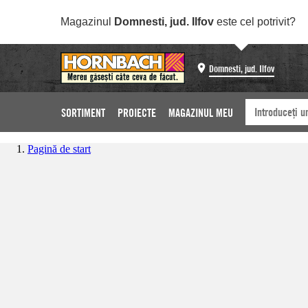
Magazinul
Domnesti, jud. Ilfov
este cel potrivit?
Domnesti, jud. Ilfov
SORTIMENT
PROIECTE
MAGAZINUL MEU
Pagină de start