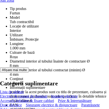
Salt zonă
Tip produs
Furtun
Model
Tub contractibil
Locație de utilizare
Interior
Utilizare
Îmbinare, Protecţie
Lungime
1.000 mm
Culoare de bază
Roșu
Diametrul interior al tubului înainte de contractare Ø
8 mm
Diametrul interior al tubului contractat (minim) Ø
Afișare mai multe
4 mm
Conţinut
Categorii suplimentare
1 Bucati
Informații suplimentare
Lista de sărituri
pozele de la acest produs sunt cu titlu de prezentare, culoarea și
Electrice & corpuri de iluminat
dimensiunea produsului sunt cele specificate în detaliile tehnice
Instalații electrice
Accesorii îmbinare & fixare cabluri
afișate alăturat
Prize & întrerupătoare
Doze electrice
EAN
Siguranțe electrice & disjunctoare
Paratrăsnete