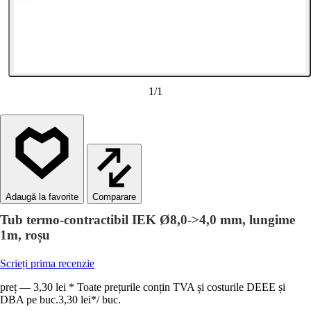
1
/
1
Comparare
Tub termo-contractibil IEK Ø8,0->4,0 mm, lungime
1m, roșu
Scrieți prima recenzie
preț — 3,30 lei * Toate prețurile conțin TVA și costurile DEEE și
DBA pe buc.
3,30 lei
*
/
buc.