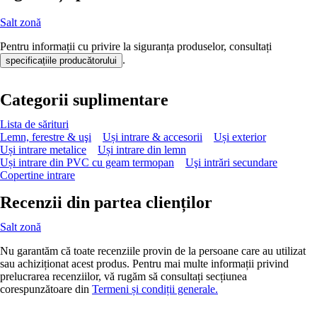
Salt zonă
Pentru informații cu privire la siguranța produselor, consultați
.
specificațiile producătorului
Categorii suplimentare
Lista de sărituri
Lemn, ferestre & uşi
Uși intrare & accesorii
Uși exterior
Uși intrare metalice
Uși intrare din lemn
Uși intrare din PVC cu geam termopan
Uşi intrări secundare
Copertine intrare
Recenzii din partea clienților
Salt zonă
Nu garantăm că toate recenziile provin de la persoane care au utilizat
sau achiziționat acest produs. Pentru mai multe informații privind
prelucrarea recenziilor, vă rugăm să consultați secțiunea
corespunzătoare din
Termeni și condiții generale.