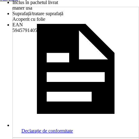
Inclus în pachetul livrat
maner usa
Suprafață/tratare suprafață
Acoperit cu folie
EAN
5945791405250
Declarație de conformitate