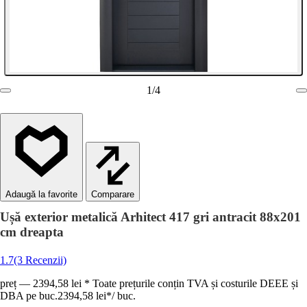
1
/
4
Comparare
Ușă exterior metalică Arhitect 417 gri antracit 88x201
cm dreapta
1.7
(3 Recenzii)
preț — 2394,58 lei * Toate prețurile conțin TVA și costurile DEEE și
DBA pe buc.
2394,58 lei
*
/
buc.