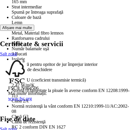
165 mm
Strat intermediar
Spumă pe întreaga suprafaţă
Culoare de bază
Lemn
Material
Afișare mai multe
Metal, Material fibro lemnos
Ranforsarea cadrului
Certificate & servicii
Ramă
Număr balamale uşă
Salt zonă
3 Bucati
Izolaţie
Garnitură pentru opritor de jur împrejur interior
Direcţie de deschidere
Dreapta
Valoare U (coeficient transmisie termică)
2,47 W/m²K
FSC® N004506
Normă (Etanşeitate la ploaie în averse conform EN 12208:1999-
Mai multe informații:
11)
www.fsc.org
Clasa 2A
Normă rezistenţă la vânt conform EN 12210:1999-11/AC:2002-
08
Clasă C3
Fișe de date
Clasă de rezistenţă
RC 2 conform DIN EN 1627
Salt zonă