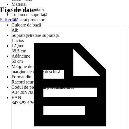
Material
Fișe de date
Ceramică sanitară
Tratament suprafață
Salt zonă
fără strat protector
Culoare de bază
Alb
Suprafață/tratare suprafață
Lucios
Lăţime
35,5 cm
Adâncime
60 cm
Margine de clătire
margine de clătire deschisă
Format din
Racord scurgere pentru instalare verticală
Codul de produs al producătorului
A3420N7000
EAN
8433290136302