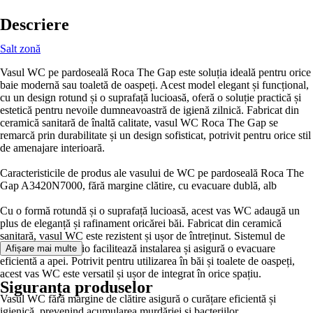
Descriere
Salt zonă
Vasul WC pe pardoseală Roca The Gap este soluția ideală pentru orice
baie modernă sau toaletă de oaspeți. Acest model elegant și funcțional,
cu un design rotund și o suprafață lucioasă, oferă o soluție practică și
estetică pentru nevoile dumneavoastră de igienă zilnică. Fabricat din
ceramică sanitară de înaltă calitate, vasul WC Roca The Gap se
remarcă prin durabilitate și un design sofisticat, potrivit pentru orice stil
de amenajare interioară.
Caracteristicile de produs ale vasului de WC pe pardoseală Roca The
Gap A3420N7000, fără margine clătire, cu evacuare dublă, alb
Cu o formă rotundă și o suprafață lucioasă, acest vas WC adaugă un
plus de eleganță și rafinament oricărei băi. Fabricat din ceramică
sanitară, vasul WC este rezistent și ușor de întreținut. Sistemul de
scurgere Sifon Vario facilitează instalarea și asigură o evacuare
Afișare mai multe
eficientă a apei. Potrivit pentru utilizarea în băi și toalete de oaspeți,
acest vas WC este versatil și ușor de integrat în orice spațiu.
Siguranța produselor
Vasul WC fără margine de clătire asigură o curățare eficientă și
igienică, prevenind acumularea murdăriei și bacteriilor.