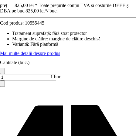
preț — 825,00 lei * Toate prețurile conțin TVA și costurile DEEE și
DBA pe buc.
825,00 lei
*
/
buc.
Cod produs:
10555445
Tratament suprafață
:
fără strat protector
Margine de clătire
:
margine de clătire deschisă
Variantă
:
Fără platformă
Mai multe detalii despre produs
Cantitate (buc.)
1 buc.