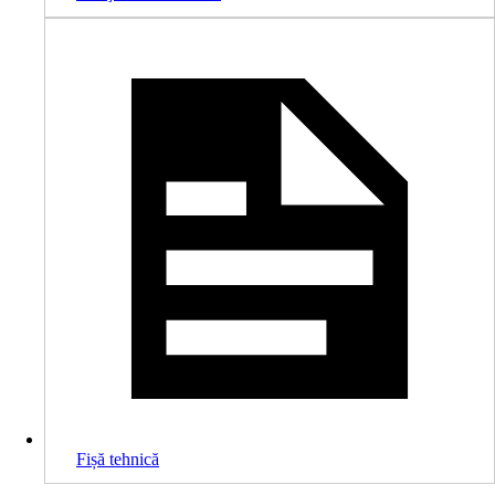
Fișă tehnică